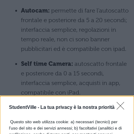
Autocam:
permette di fare l’autoscatto
frontale e posteriore da 5 a 20 secondi;
interfaccia semplice, regolazioni in
tempo reale, non ci sono banner
pubblicitari ed è compatibile con ipad.
Self time Camera:
autoscatto frontale
e posteriore da 0 a 15 secondi,
interfaccia semplice, acquisti in app,
compatibile con iPad.
TimerCam
: autoscatto frontale e
StudentVille -
La tua privacy è la nostra priorità
posteriore da 5 a 30 secondi; banner
Questo sito web utilizza cookie: a) necessari (tecnici) per
pubblicitari, acquisti in app e
l'uso del sito e dei servizi annessi; b) facoltativi (analitici e di