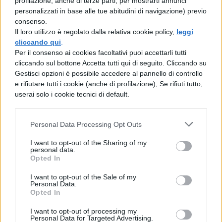
profilazione, anche di terze parti, per mostrarti annunci
compatibile con iPad.
personalizzati in base alle tue abitudini di navigazione) previo
consenso.
CamMe:
autoscatto a distanza con la
Il loro utilizzo è regolato dalla relativa cookie policy,
leggi
cliccando qui
.
mano, no bunner pubblicitari,
Per il consenso ai cookies facoltativi puoi accettarli tutti
interfaccia intuitiva e curata, ideale per
cliccando sul bottone Accetta tutti qui di seguito. Cliccando su
Gestisci opzioni è possibile accedere al pannello di controllo
i selfie, compatibile con iPad.
e rifiutare tutti i cookie (anche di profilazione); Se rifiuti tutto,
userai solo i cookie tecnici di default.
Ora che vi abbiamo svelato qualche
trucchetto, vi diamo qualche consiglio su
Personal Data Processing Opt Outs
come fare l’autoscatto.
I want to opt-out of the Sharing of my
personal data.
Ecco i trucchi per fare foto perfette:
Come
Opted In
venire bene nei selfie
I want to opt-out of the Sale of my
Personal Data.
Opted In
AUTOSCATTO CON IPHONE:
CONSIGLI
I want to opt-out of processing my
Personal Data for Targeted Advertising.