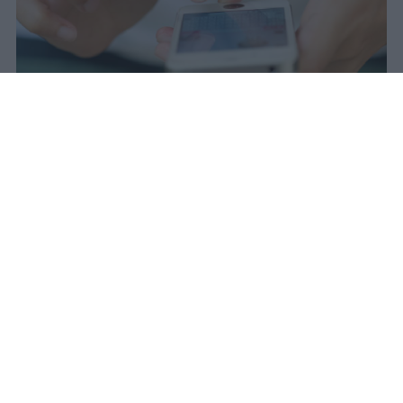
Il 21 luglio la Francia ha approvato
una legge che vieta ai minori di
quindici anni l'accesso ai social
network, in vigore dal 1° settembre.
Redazione Studentville
Pubblicato il 29 lug 2026
Il 21 luglio la Francia ha approvato una
legge che
vieta ai minori di quindici
anni l’accesso ai servizi di social