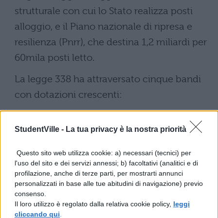
strutturale con cui lo Stato realizza posti
alloggio, e il Piano nazionale di ripresa e
resilienza (Pnrr), che destina 1,2 miliardi per
60mila posti letto.
La legge 338 ha attraversato cinque bandi
con dotazioni crescenti:
450 milioni (I bando)
StudentVille -
La tua privacy è la nostra priorità
240 milioni (II)
Questo sito web utilizza cookie: a) necessari (tecnici) per
l'uso del sito e dei servizi annessi; b) facoltativi (analitici e di
105 milioni (III)
profilazione, anche di terze parti, per mostrarti annunci
personalizzati in base alle tue abitudini di navigazione) previo
135 milioni (IV)
consenso.
Il loro utilizzo è regolato dalla relativa cookie policy,
leggi
cliccando qui
.
851 milioni nel V bando del 2021