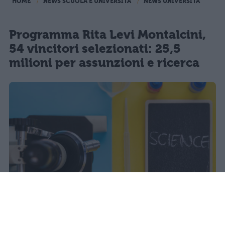
HOME
NEWS SCUOLA E UNIVERSITÀ
NEWS UNIVERSITÀ
Programma Rita Levi Montalcini,
54 vincitori selezionati: 25,5
milioni per assunzioni e ricerca
Il Mur approva la graduatoria del