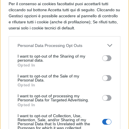
Per il consenso ai cookies facoltativi puoi accettarli tutti
cliccando sul bottone Accetta tutti qui di seguito. Cliccando su
Questo salto dimensionale segna un
Gestisci opzioni è possibile accedere al pannello di controllo
e rifiutare tutti i cookie (anche di profilazione); Se rifiuti tutto,
cambio di scala nell’intervento
userai solo i cookie tecnici di default.
pubblico
, con un incremento del
530%
rispetto al precedente.
Personal Data Processing Opt Outs
L’offerta di alloggi generata dalla 338 ha
I want to opt-out of the Sharing of my
personal data.
registrato un’evoluzione: dai 52.597 posti
Opted In
del 2019 si è scesi a 50.400 nel 2022, per poi
I want to opt-out of the Sale of my
Personal Data.
invertire la tendenza fino a raggiungere
Opted In
56.798 posti nel 2024
, il valore più elevato
I want to opt-out of processing my
finora.
Personal Data for Targeted Advertising.
Opted In
Il Pnrr porterà
30mila nuovi posti letto
I want to opt-out of Collection, Use,
Retention, Sale, and/or Sharing of my
già nel corso dell’anno in corso, cui si
Personal Data that Is Unrelated with the
Purposes for which it was collected.