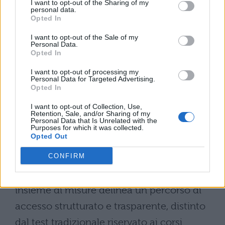
I want to opt-out of the Sharing of my
competenze e risultati.
Sono stati firmati
personal data.
Opted In
protocolli d’intesa tra atenei
per
I want to opt-out of the Sale of my
l’armonizzazione dei piani di studio del
Personal Data.
Opted In
primo semestre, garantendo uniformità nei
contenuti e nei criteri di valutazione su
I want to opt-out of processing my
Personal Data for Targeted Advertising.
scala nazionale.
Opted In
I want to opt-out of Collection, Use,
Per l’iscrizione al Semestre Aperto
è stata
Retention, Sale, and/or Sharing of my
Personal Data that Is Unrelated with the
attivata una piattaforma online
Purposes for which it was collected.
Opted Out
dedicata
, che semplifica le procedure
CONFIRM
amministrative e consente di gestire
centralmente le candidature. Questo
insieme di misure delinea un percorso di
accesso strutturato e trasparente, distinto
dal test tradizionale riservato ai corsi