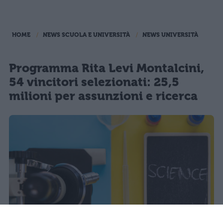
HOME
NEWS SCUOLA E UNIVERSITÀ
NEWS UNIVERSITÀ
Programma Rita Levi Montalcini,
54 vincitori selezionati: 25,5
milioni per assunzioni e ricerca