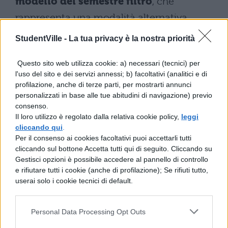
modello del semestre filtro
, che
rappresenta una modalità alternativa
rispetto al test unico previsto per i corsi in
StudentVille -
La tua privacy è la nostra priorità
lingua inglese. Il Ministero dell’Università e
Questo sito web utilizza cookie: a) necessari (tecnici) per
della Ricerca ha pubblicato il decreto
l'uso del sito e dei servizi annessi; b) facoltativi (analitici e di
sull’accreditamento e sui posti disponibili
profilazione, anche di terze parti, per mostrarti annunci
personalizzati in base alle tue abitudini di navigazione) previo
per il “Semestre Aperto” nell’anno
consenso.
accademico 2026-2027, definendo così il
Il loro utilizzo è regolato dalla relativa cookie policy,
leggi
cliccando qui
.
quadro operativo della nuova fase.
Per il consenso ai cookies facoltativi puoi accettarli tutti
cliccando sul bottone Accetta tutti qui di seguito. Cliccando su
La riforma introduce un modello di
Gestisci opzioni è possibile accedere al pannello di controllo
accesso programmato basato sul
e rifiutare tutti i cookie (anche di profilazione); Se rifiuti tutto,
userai solo i cookie tecnici di default.
merito
, che prevede la partecipazione
degli studenti a un primo semestre
Personal Data Processing Opt Outs
comune durante il quale saranno valutate