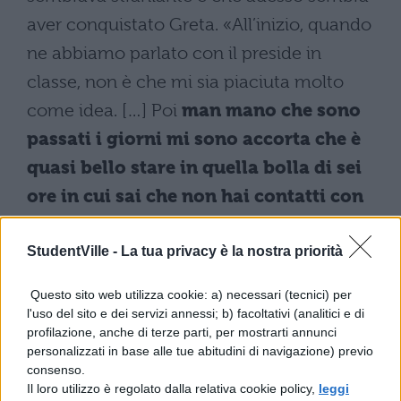
aver conquistato Greta. «All’inizio, quando
ne abbiamo parlato con il preside in
classe, non è che mi sia piaciuta molto
come idea. […] Poi
man mano che sono
passati i giorni mi sono accorta che è
quasi bello stare in quella bolla di sei
ore in cui sai che non hai contatti con
niente e nessuno
, e li riprendi alla fine
della scuola.
Stacco la testa, questa cosa
StudentVille -
La tua privacy è la nostra priorità
mi intriga, e quando suona la
Questo sito web utilizza cookie: a) necessari (tecnici) per
campanella rientro in quel mondo che
l'uso del sito e dei servizi annessi; b) facoltativi (analitici e di
profilazione, anche di terze parti, per mostrarti annunci
avevo lasciato
».
personalizzati in base alle tue abitudini di navigazione) previo
consenso.
L’iniziativa di de-smartphonizzazione,
Il loro utilizzo è regolato dalla relativa cookie policy,
leggi