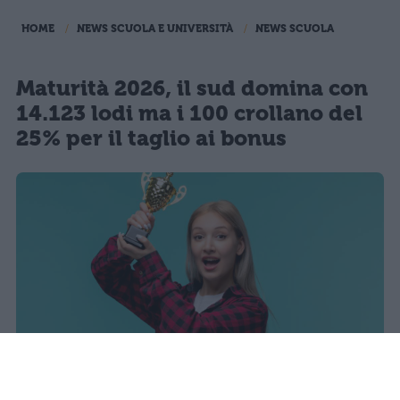
HOME
NEWS SCUOLA E UNIVERSITÀ
NEWS SCUOLA
Maturità 2026, il sud domina con
14.123 lodi ma i 100 crollano del
25% per il taglio ai bonus