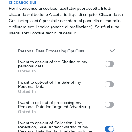
inoltre, già sembra andare incontro ai primi
cliccando qui
.
Per il consenso ai cookies facoltativi puoi accettarli tutti
risultati. Greta dice, infatti, che senza
cliccando sul bottone Accetta tutti qui di seguito. Cliccando su
telefono «
l’attenzione migliora, siamo
Gestisci opzioni è possibile accedere al pannello di controllo
e rifiutare tutti i cookie (anche di profilazione); Se rifiuti tutto,
tutti più concentrati, anche i professori
,
userai solo i cookie tecnici di default.
che condividono con noi la rinuncia al
telefono».
Personal Data Processing Opt Outs
Anche la ricreazione è cambiata:
I want to opt-out of the Sharing of my
personal data.
«
Restiamo più tempo a chiacchierare,
Opted In
meno a osservare lo schermo
».
I want to opt-out of the Sale of my
Personal Data.
Opted In
Naturalmente,
l’eliminazione degli
smartphone comporta anche delle
I want to opt-out of processing my
Personal Data for Targeted Advertising.
Opted In
limitazioni, soprattutto di tipo
organizzativo e comunicativo.
Ma per il
I want to opt-out of Collection, Use,
Retention, Sale, and/or Sharing of my
momento non si tratta di limitazioni tanto
Personal Data that Is Unrelated with the