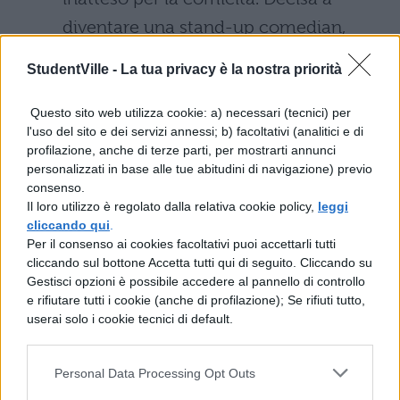
diventare una stand-up comedian,
Miriam lascia tutto per inseguire il suo
StudentVille -
La tua privacy è la nostra priorità
sogno.
Questo sito web utilizza cookie: a) necessari (tecnici) per
Oasis:
basata sul romanzo Il libro delle
l'uso del sito e dei servizi annessi; b) facoltativi (analitici e di
profilazione, anche di terze parti, per mostrarti annunci
cose nuove e strane di Michel Faber
personalizzati in base alle tue abitudini di navigazione) previo
(autore di Under the Skin), la serie tv
consenso.
Il loro utilizzo è regolato dalla relativa cookie policy,
leggi
segue un cappellano che viene spedito
cliccando qui
.
nello spazio per stabilire una colonia su
Per il consenso ai cookies facoltativi puoi accettarli tutti
cliccando sul bottone Accetta tutti qui di seguito. Cliccando su
un pianeta lontano. Ciò che scopre su
Gestisci opzioni è possibile accedere al pannello di controllo
questo mondo nuovo non mette solo a
e rifiutare tutti i cookie (anche di profilazione); Se rifiuti tutto,
userai solo i cookie tecnici di default.
repentaglio la sua fede, ma anche la
vita. Nel cast il Richard Madden di
Personal Data Processing Opt Outs
Game of Thrones.