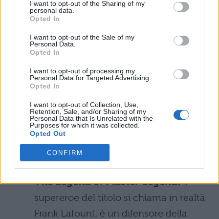
I want to opt-out of the Sharing of my
personal data.
The New V.I.P.’s
: il primo cartone
Opted In
comico prodotto da Amazon è un po' il
I want to opt-out of the Sale of my
Personal Data.
sogno proibito di ogni dipendente.
Opted In
Infatti la premessa alla base della serie
I want to opt-out of processing my
riguarda un gruppo di impiegati di
Personal Data for Targeted Advertising.
Opted In
basso livello che all'improvviso prende
I want to opt-out of Collection, Use,
il controllo di una grande
Retention, Sale, and/or Sharing of my
Personal Data that Is Unrelated with the
multinazionale dopo aver ucciso
Purposes for which it was collected.
Opted Out
accidentalmente il capo. Riusciranno i
CONFIRM
protagonisti a farsi valere?
The Legend of Master Legend:
il
supereroe del titolo si chiama in realtà
Frank Lafount, è un difensore della