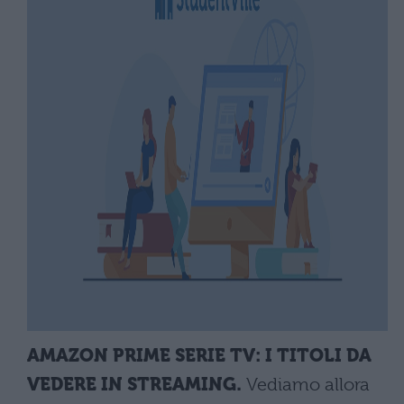
AMAZON PRIME SERIE TV: I TITOLI DA
VEDERE IN STREAMING.
Vediamo allora