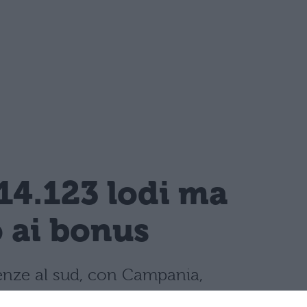
14.123 lodi ma
o ai bonus
llenze al sud, con Campania,