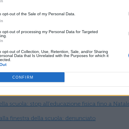
In
ettuare l’intervento risolutivo. Hanno infatti
o opt-out of the Sale of my Personal Data.
occata dai chiodi, e successivamente eliminato il
In
e renderne possibile l’apertura.
to opt-out of processing my Personal Data for Targeted
ing.
orno alle nove. Con un’ora di ritardo gli studenti
In
ingresso in classe ed assistere alle lezioni. La scu
o opt-out of Collection, Use, Retention, Sale, and/or Sharing
ersonal Data that Is Unrelated with the Purposes for which it
 ai carabinieri. Alle forze dell’ordine spetterà il
lected.
Out
 andate le cose. Le indagini sono state avviate
giamento e di interruzione di pubblico servizio.
CONFIRM
la scuola: stop all’educazione fisica fino a Natal
dalla finestra della scuola: denunciato