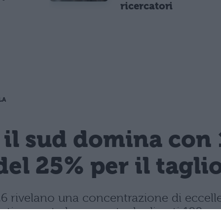
ricercatori
LA
 il sud domina con 
del 25% per il tagli
 2026 rivelano una concentrazione di ecce
rasticamente la percentuale di voti 100.