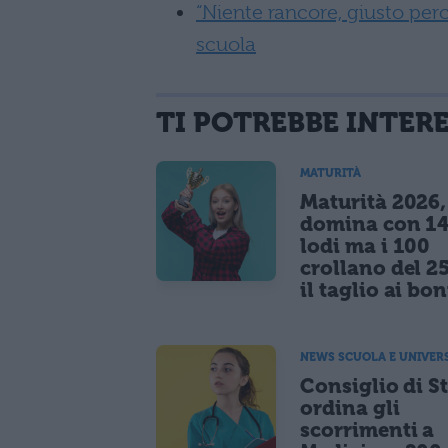
“Niente rancore, giusto perc
scuola
TI POTREBBE INTER
MATURITÀ
Maturità 2026, 
domina con 14
lodi ma i 100
crollano del 2
il taglio ai bo
NEWS SCUOLA E UNIVER
Consiglio di S
ordina gli
scorrimenti a