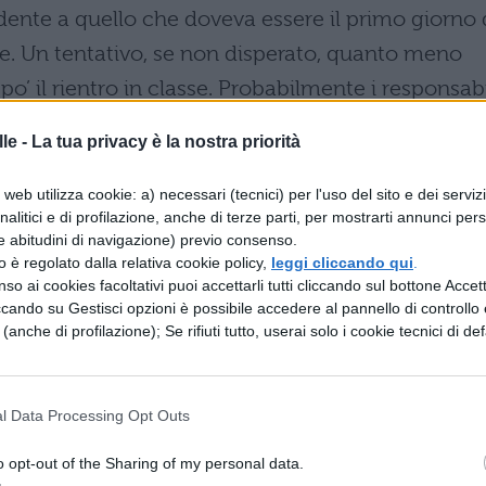
dente a quello che doveva essere il primo giorno 
e. Un tentativo, se non disperato, quanto meno
po’ il rientro in classe. Probabilmente i responsabi
a in più. Ma così non è stato. Una volta arrivato 
le -
La tua privacy è la nostra priorità
è trovato di fronte questa situazione: l’asola della
chiodi, e le ante dello stesso sigillate con una
web utilizza cookie: a) necessari (tecnici) per l'uso del sito e dei serviz
analitici e di profilazione, anche di terze parti, per mostrarti annunci pers
 a tale stato dei fatti, e considerato come fosse
e abitudini di navigazione) previo consenso.
il portone, il personale ha provveduto a chiamare
zzo è regolato dalla relativa cookie policy,
leggi cliccando qui
.
so ai cookies facoltativi puoi accettarli tutti cliccando sul bottone Accetta
 che nel frattempo iniziavano ad arrivare a scuola,
ccando su Gestisci opzioni è possibile accedere al pannello di controllo e
rdino antistante.
e (anche di profilazione); Se rifiuti tutto, userai solo i cookie tecnici di def
li del Fuoco
l Data Processing Opt Outs
 cantiere di manutenzione dell’edificio, i Vigili 
o opt-out of the Sharing of my personal data.
ell’Istituto dal terzo piano. Da qui hanno potuto