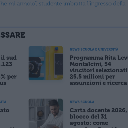
hé mi annoio”, studente imbratta l’ingresso della
ESSARE
NEWS SCUOLA E UNIVERSITÀ
il sud
Programma Rita Lev
.123
Montalcini, 54
vincitori selezionati
5% per
25,5 milioni per
nus
assunzioni e ricerca
SITÀ
NEWS SCUOLA
tato
Carta docente 2026,
blocco del 31
agosto: come