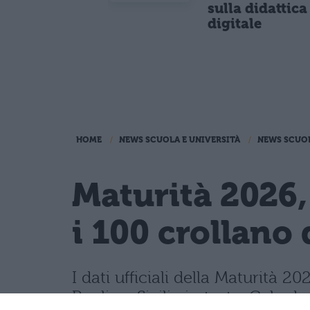
sulla didattica
digitale
HOME
NEWS SCUOLA E UNIVERSITÀ
NEWS SCUO
Maturità 2026,
i 100 crollano 
I dati ufficiali della Maturità
Puglia e Sicilia in testa. Cala d