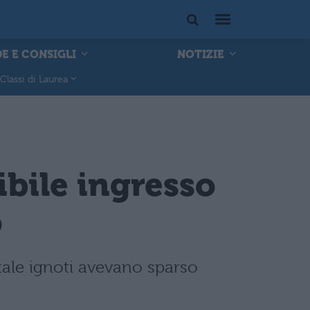
E E CONSIGLI
NOTIZIE
Classi di Laurea
bile ingresso
o
tale ignoti avevano sparso