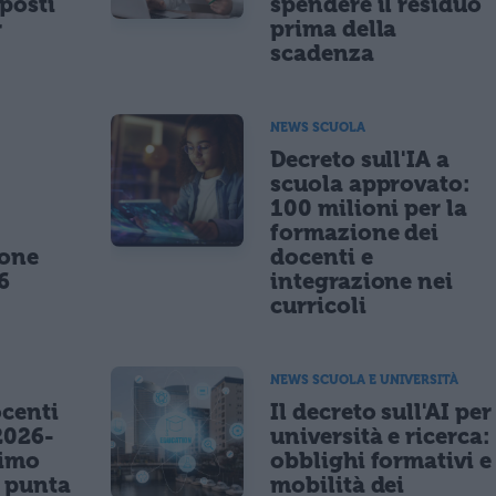
posti
spendere il residuo
r
prima della
scadenza
NEWS SCUOLA
,
Decreto sull'IA a
scuola approvato:
100 milioni per la
formazione dei
ione
docenti e
6
integrazione nei
curricoli
NEWS SCUOLA E UNIVERSITÀ
centi
Il decreto sull'AI per
2026-
università e ricerca:
nimo
obblighi formativi e
e punta
mobilità dei