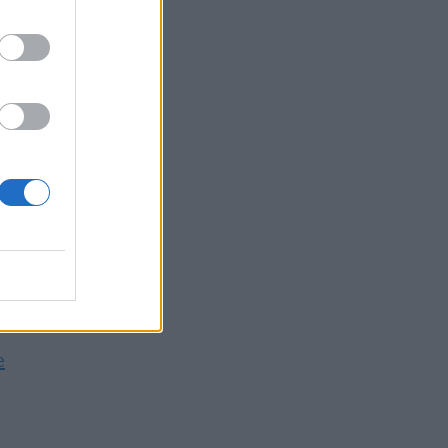
ola
e