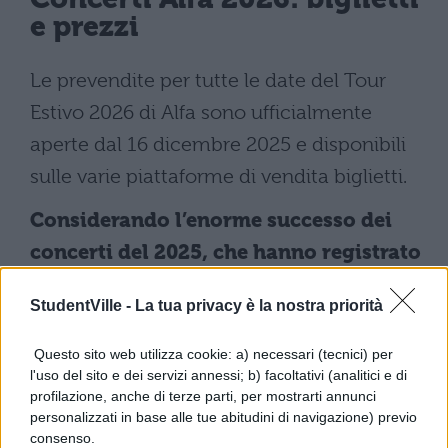
e prezzi
Le prevendite per tutte le date del Tour
Estivo 2026 di Alfa sono ufficialmente
aperte dal 16 dicembre 2025 e disponibili
sulle varie piattaforme di vendita biglietti.
Considerando l’enorme successo dei
concerti del 2025, che hanno registrato
il tutto esaurito in numerosi palazzetti,
StudentVille -
La tua privacy è la nostra priorità
è consigliabile procedere all’acquisto
con anticipo per assicurarsi un posto
Questo sito web utilizza cookie: a) necessari (tecnici) per
l'uso del sito e dei servizi annessi; b) facoltativi (analitici e di
alle date più richieste.
profilazione, anche di terze parti, per mostrarti annunci
personalizzati in base alle tue abitudini di navigazione) previo
Concerti Alfa 2026: scaletta
consenso.