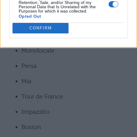
Retention, Sale, and/or Sharing of my
Personal Data that Is Unrelated with the
Ecco i brani che potrebbero comporre la
Purposes for which it was collected.
Opted Out
scaletta:
CONFIRM
Ciò che era
Monolocale
Persa
Mia
Tour de France
Impazzito
Boston