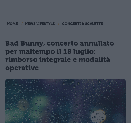
HOME
NEWS LIFESTYLE
CONCERTI & SCALETTE
Bad Bunny, concerto annullato
per maltempo il 18 luglio:
rimborso integrale e modalità
operative