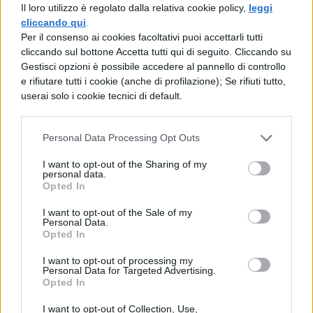
Il loro utilizzo è regolato dalla relativa cookie policy,
leggi
cliccando qui
.
La scaletta ufficiale del Tour Estivo 2026
Per il consenso ai cookies facoltativi puoi accettarli tutti
non è ancora stata comunicata da Alfa e
cliccando sul bottone Accetta tutti qui di seguito. Cliccando su
Gestisci opzioni è possibile accedere al pannello di controllo
dal suo team. Tuttavia, basandosi sui brani
e rifiutare tutti i cookie (anche di profilazione); Se rifiuti tutto,
più celebri del cantautore genovese e sui
userai solo i cookie tecnici di default.
concerti recenti, è possibile ipotizzare una
setlist che potrebbe caratterizzare le serate
Personal Data Processing Opt Outs
estive.
I want to opt-out of the Sharing of my
personal data.
Opted In
È importante sottolineare che si tratta
I want to opt-out of the Sale of my
di una previsione indicativa, soggetta a
Personal Data.
Opted In
variazioni in base alla location e alle
scelte artistiche del momento.
I fan
I want to opt-out of processing my
Personal Data for Targeted Advertising.
possono aspettarsi un mix tra i successi più
Opted In
amati e le novità dall’ultimo album.
I want to opt-out of Collection, Use,