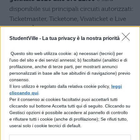
disponibile sui principali circuiti autorizzati:
Ticketmaster, Ticketone, Vivaticket e Live
Nation.
È fondamentale affidarsi
esclusivamente a questi canali ufficiali
StudentVille -
La tua privacy è la nostra priorità
per evitare frodi e acquisti non validi.
Questo sito web utilizza cookie: a) necessari (tecnici) per
l'uso del sito e dei servizi annessi; b) facoltativi (analitici e di
Alcuni operatori come Eventi in Bus
profilazione, anche di terze parti, per mostrarti annunci
propongono pacchetti che includono il
personalizzati in base alle tue abitudini di navigazione) previo
consenso.
biglietto e il trasporto in pullman da diverse
Il loro utilizzo è regolato dalla relativa cookie policy,
leggi
città italiane, con sconti dedicati tramite
cliccando qui
.
Per il consenso ai cookies facoltativi puoi accettarli tutti
codici promozionali. I prezzi definitivi non
cliccando sul bottone Accetta tutti qui di seguito. Cliccando su
sono ancora stati comunicati ufficialmente:
Gestisci opzioni è possibile accedere al pannello di controllo
e rifiutare tutti i cookie (anche di profilazione); Se rifiuti tutto,
per conoscere le fasce di prezzo e le
userai solo i cookie tecnici di default.
disponibilità aggiornate, è necessario