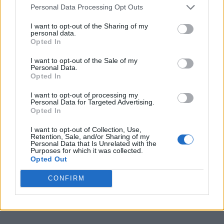
consultare i siti di ticketing autorizzati.
Personal Data Processing Opt Outs
I want to opt-out of the Sharing of my
Concerti Bruno Mars 2026:
personal data.
la scaletta del concerto
Opted In
I want to opt-out of the Sale of my
Personal Data.
La scaletta ufficiale del The Romantic Tour
Opted In
non è ancora stata resa pubblica, ma
è
I want to opt-out of processing my
Personal Data for Targeted Advertising.
verosimile che Bruno Mars alterni i
Opted In
brani del nuovo album ai suoi maggiori
I want to opt-out of Collection, Use,
successi
, costruendo uno show capace di
Retention, Sale, and/or Sharing of my
Personal Data that Is Unrelated with the
attraversare oltre quindici anni di carriera.
Purposes for which it was collected.
Opted Out
Basandosi sui tour precedenti e sulle hit più
CONFIRM
recenti, è probabile che in scaletta trovino
spazio i seguenti classici: