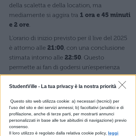
della scaletta e della location, ma
mediamente si aggira tra
1 ora e 45 minuti
e 2 ore
.
L’orario di inizio previsto per il live del 2025
è attorno alle
21:00
, con una conclusione
stimata intorno alle
22:50
. Questo
permette ai fan di godersi un’esperienza
completa con tutti i brani più
rappresentativi della band, senza pause
StudentVille -
La tua privacy è la nostra priorità
prolungate.
Questo sito web utilizza cookie: a) necessari (tecnici) per
l'uso del sito e dei servizi annessi; b) facoltativi (analitici e di
La struttura dello spettacolo potrebbe
profilazione, anche di terze parti, per mostrarti annunci
includere sia momenti acustici più intimi
personalizzati in base alle tue abitudini di navigazione) previo
consenso.
che sezioni energiche con pezzi ritmati,
Il loro utilizzo è regolato dalla relativa cookie policy,
leggi