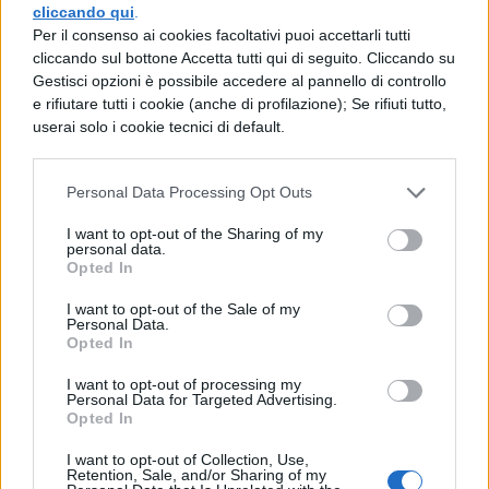
mantenendo un equilibrio tra emozione e
cliccando qui
.
Per il consenso ai cookies facoltativi puoi accettarli tutti
coinvolgimento per il pubblico.
cliccando sul bottone Accetta tutti qui di seguito. Cliccando su
Gestisci opzioni è possibile accedere al pannello di controllo
La possibile scaletta
e rifiutare tutti i cookie (anche di profilazione); Se rifiuti tutto,
userai solo i cookie tecnici di default.
Anche se la setlist ufficiale del tour 2025
Personal Data Processing Opt Outs
non è ancora stata annunciata, possiamo
ipotizzare che il concerto dei Counting
I want to opt-out of the Sharing of my
personal data.
Crows seguirà una scaletta simile a quella
Opted In
dei tour recenti. La band è nota per
I want to opt-out of the Sale of my
Personal Data.
includere brani iconici del loro repertorio,
Opted In
insieme ad alcune sorprese per i fan.
I want to opt-out of processing my
Personal Data for Targeted Advertising.
Ecco una possibile scaletta basata sui
Opted In
concerti precedenti:
I want to opt-out of Collection, Use,
Retention, Sale, and/or Sharing of my