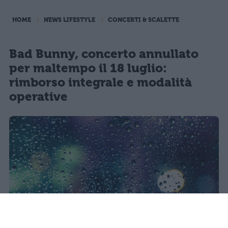
HOME
NEWS LIFESTYLE
CONCERTI & SCALETTE
Bad Bunny, concerto annullato
per maltempo il 18 luglio:
rimborso integrale e modalità
operative