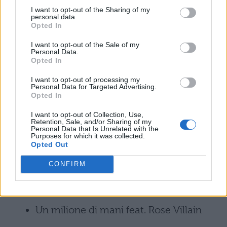
Casa mia
I want to opt-out of the Sharing of my
personal data.
Opted In
Tutto di me
I want to opt-out of the Sale of my
Personal Data.
Qualcosa di grande
Opted In
I want to opt-out of processing my
Ci riuscirò davvero
Personal Data for Targeted Advertising.
Opted In
Dire la mia
I want to opt-out of Collection, Use,
Retention, Sale, and/or Sharing of my
Personal Data that Is Unrelated with the
Il mio ricordo
Purposes for which it was collected.
Opted Out
Miami Vice feat. Sfera Ebbasta e Shiva
CONFIRM
Nada
Un milione di mani feat. Rose Villain