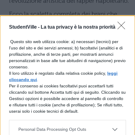
l’evoluzione artistica del rapper napoletano.
Ecco la scaletta completa dei brani che
Luchè eseguirà durante i concerti del tour
StudentVille -
La tua privacy è la nostra priorità
2025:
Questo sito web utilizza cookie: a) necessari (tecnici) per
l'uso del sito e dei servizi annessi; b) facoltativi (analitici e di
Autostima
profilazione, anche di terze parti, per mostrarti annunci
personalizzati in base alle tue abitudini di navigazione) previo
Slang
consenso.
Il loro utilizzo è regolato dalla relativa cookie policy,
leggi
Il mio lato peggiore
cliccando qui
.
Per il consenso ai cookies facoltativi puoi accettarli tutti
cliccando sul bottone Accetta tutti qui di seguito. Cliccando su
Star
Gestisci opzioni è possibile accedere al pannello di controllo
e rifiutare tutti i cookie (anche di profilazione); Se rifiuti tutto,
L’ultima volta
userai solo i cookie tecnici di default.
Chico
Personal Data Processing Opt Outs