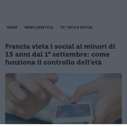
HOME
NEWS LIFESTYLE
TV, TECH & SOCIAL
Francia vieta i social ai minori di
15 anni dal 1° settembre: come
funziona il controllo dell'età