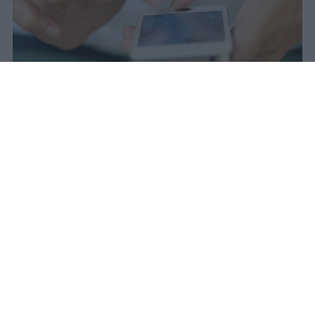
Il 21 luglio la Francia ha approvato
una legge che vieta ai minori di
quindici anni l'accesso ai social
network, in vigore dal 1° settembre.
Redazione Studentville
Pubblicato il 29 lug 2026
Il 21 luglio la Francia ha approvato una
legge che
vieta ai minori di quindici