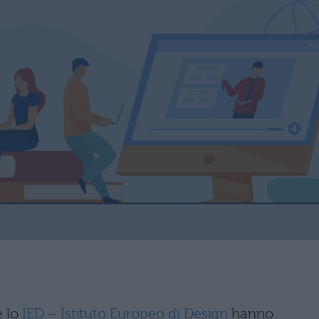
e lo
IED – Istituto Europeo di Design
hanno