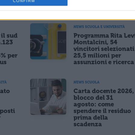
CONFIRM
ESSARE
NEWS SCUOLA E UNIVERSITÀ
il sud
Programma Rita Lev
.123
Montalcini, 54
vincitori selezionati
5% per
25,5 milioni per
nus
assunzioni e ricerca
SITÀ
NEWS SCUOLA
tato
Carta docente 2026,
blocco del 31
agosto: come
posti
spendere il residuo
r
prima della
scadenza