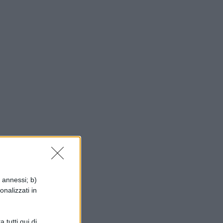
i annessi; b)
onalizzati in
o
 tutti qui di