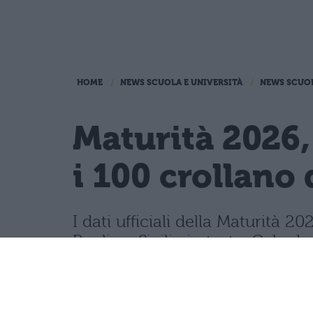
HOME
NEWS SCUOLA E UNIVERSITÀ
NEWS SCUO
Maturità 2026,
i 100 crollano 
I dati ufficiali della Maturità
Puglia e Sicilia in testa. Cala d