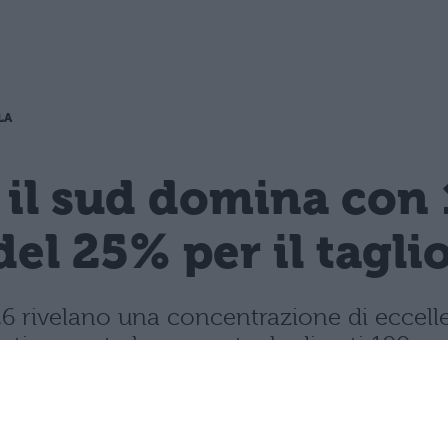
LA
 il sud domina con 
del 25% per il tagli
 2026 rivelano una concentrazione di ecce
rasticamente la percentuale di voti 100.