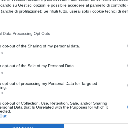
 l’abuso di alcol alla guida” lanciata dal TENAX,
ccando su Gestisci opzioni è possibile accedere al pannello di controllo e
e (anche di profilazione); Se rifiuti tutto, userai solo i cookie tecnici di def
tati realizzati da Rawad Saghir, 27 anni nato in
ania e
l Data Processing Opt Outs
phic Design dello IED di Firenze. Tramite una graf
o opt-out of the Sharing of my personal data.
In
cui compare la sagoma della morte in primo pia
 falce insanguinata ed una bottiglia. Il nero
o opt-out of the Sale of my Personal Data.
In
inato dai fari di una macchina posti dietro alla
to opt-out of processing my Personal Data for Targeted
ing.
In
di Firenze e il video virale verrà diffuso tramite
o opt-out of Collection, Use, Retention, Sale, and/or Sharing
ei Partner coinvolti.
ersonal Data that Is Unrelated with the Purposes for which it
lected.
Out