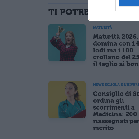
TI POTREBBE INTER
MATURITÀ
Maturità 2026, 
domina con 14
lodi ma i 100
crollano del 2
il taglio ai bo
NEWS SCUOLA E UNIVER
Consiglio di S
ordina gli
scorrimenti a
Medicina: 200 
riassegnati pe
merito