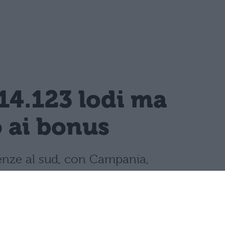
14.123 lodi ma
o ai bonus
llenze al sud, con Campania,