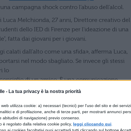
i una campagna shock contro l’abuso dell’alcol.
 Luca Melchionda, 27 anni, Direttore creativo del
studenti dello IED di Firenze per l’ideazione di una
, fatta dai giovani per i giovani.
i calati dall’alto come una sfida», afferma Luca,
tarsi nel modo sbagliato. Se invece gli stessi
i lo
il consiglio di un amico. È una comunicazione
ipocrisia di dire: “non bere!”. Semplicemente
le -
La tua privacy è la nostra priorità
sato mettersi
web utilizza cookie: a) necessari (tecnici) per l'uso del sito e dei serviz
l, perché è pericolosissimo».
analitici e di profilazione, anche di terze parti, per mostrarti annunci pers
 un passaggio. Non guido ubriaco La grafica e l
e abitudini di navigazione) previo consenso.
zzo è regolato dalla relativa cookie policy,
leggi cliccando qui
.
n della “Campagna di comunicazione sociale
so ai cookies facoltativi puoi accettarli tutti cliccando sul bottone Accetta