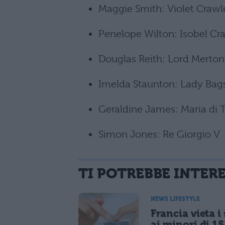
Maggie Smith: Violet Craw
Penelope Wilton: Isobel Cr
Douglas Reith: Lord Merton
Imelda Staunton: Lady Ba
Geraldine James: Maria di 
Simon Jones: Re Giorgio V
TI POTREBBE INTER
NEWS LIFESTYLE
Francia vieta i
ai minori di 1