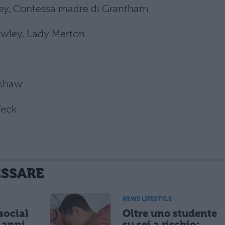
ley, Contessa madre di Grantham
awley, Lady Merton
gshaw
Teck
ESSARE
NEWS LIFESTYLE
 social
Oltre uno studente
5 anni
su sei a rischio: