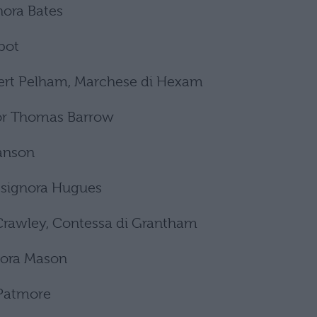
nora Bates
bot
ert Pelham, Marchese di Hexam
nor Thomas Barrow
ranson
, signora Hugues
Crawley, Contessa di Grantham
nora Mason
 Patmore