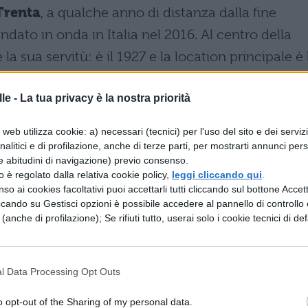
Trenta
, a qualche anno di distanza dalla fine
andato in onda in Italia nel 2016. Al centro della
 la sua servitù: è il 1927 e la location principale è 
bey
nella campagna inglese. La quiete del grupp
le -
La tua privacy è la nostra priorità
un imprevisto inaspettato: il conte di Grantham
 da Buckingham Palace nella quale viene
web utilizza cookie: a) necessari (tecnici) per l'uso del sito e dei serviz
 la sua famiglia reale
faranno visita alla dimora.
analitici e di profilazione, anche di terze parti, per mostrarti annunci pers
e abitudini di navigazione) previo consenso.
dal maggiordomo e da altri
dipendenti del re
i qu
zzo è regolato dalla relativa cookie policy,
leggi cliccando qui
.
anizzazione di ogni cosa affinché sia tutto perfet
so ai cookies facoltativi puoi accettarli tutti cliccando sul bottone Accetta
ccando su Gestisci opzioni è possibile accedere al pannello di controllo e
uovi arrivati, gli equilibri all’interno della dimora
e (anche di profilazione); Se rifiuti tutto, userai solo i cookie tecnici di def
lizzati tanto da innescare una serie di
complotti
l Data Processing Opt Outs
): cast
o opt-out of the Sharing of my personal data.