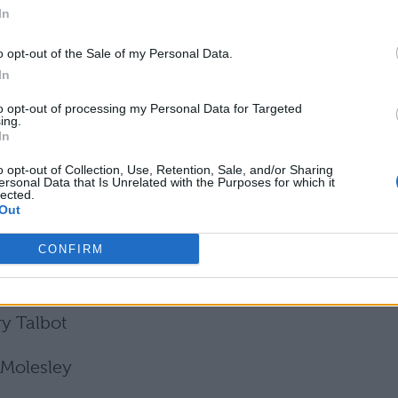
In
tori del
cast originale della serie
“Downton
i anche nel film omonimo. Ecco tutti gli interpreti
o opt-out of the Sale of my Personal Data.
In
rawley, Conte di Grantham
to opt-out of processing my Personal Data for Targeted
ing.
In
elham, Marchesa di Hexam
o opt-out of Collection, Use, Retention, Sale, and/or Sharing
ersonal Data that Is Unrelated with the Purposes for which it
Carson
lected.
Out
ter
CONFIRM
 Bates
y Talbot
 Molesley