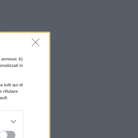
di
i annessi; b)
onalizzati in
 tutti qui di
ma
 rifiutare
ault.
re