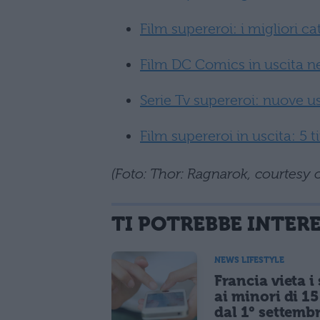
Film supereroi: i migliori ca
Film DC Comics in uscita n
Serie Tv supereroi: nuove u
Film supereroi in uscita: 5 t
(Foto: Thor: Ragnarok, courtesy 
TI POTREBBE INTER
NEWS LIFESTYLE
Francia vieta i
ai minori di 1
dal 1° settemb