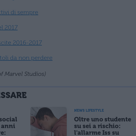
ttivi di sempre
el 2017
scite 2016-2017
itoli da non perdere
of Marvel Studios)
ESSARE
NEWS LIFESTYLE
 social
Oltre uno studente
5 anni
su sei a rischio:
re:
l'allarme Iss su