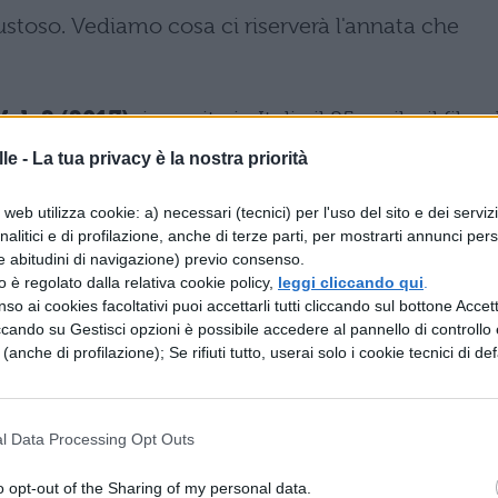
stoso. Vediamo cosa ci riserverà l'annata che
ol. 2 (2017):
in uscita in Italia il 25 aprile, il film 
giosamente e testardamente a vivere in un
le -
La tua privacy è la nostra priorità
 dagli omini in calzamaglia. Siamo infatti nel
web utilizza cookie: a) necessari (tecnici) per l'uso del sito e dei serviz
ica, ibridata con l'avventura ironica alla Indiana
analitici e di profilazione, anche di terze parti, per mostrarti annunci pers
empre il gruppetto di folli compagni di viaggio
e abitudini di navigazione) previo consenso.
zzo è regolato dalla relativa cookie policy,
leggi cliccando qui
.
 Star-Lord, Gamora, Drax il Distruttore, Rocket
so ai cookies facoltativi puoi accettarli tutti cliccando sul bottone Accetta
ione baby. Stando a quel poco che si sa della tra
ccando su Gestisci opzioni è possibile accedere al pannello di controllo e
e (anche di profilazione); Se rifiuti tutto, userai solo i cookie tecnici di def
cherà in una missione impossibile, ovvero scopri
, che potrebbe essere il figlio segreto di Ego, il
l Data Processing Opt Outs
o opt-out of the Sharing of my personal data.
 (2017):
dopo la trilogia di Sam Raimi (ottima se