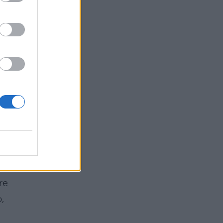
ti
to
no
rà
,
da
re
,