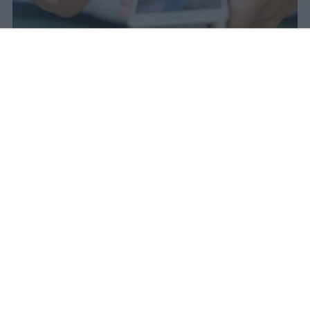
Redazione Studentville
Pubblicato il 29 lug 2026
Il 21 luglio la Francia ha approvato una
legge che
vieta ai minori di quindici
anni l’accesso ai servizi di social
networking online forniti da
piattaforme digitali
. La norma entra in
vigore il 1° settembre e introduce chiarezza
su un limite d’età spesso aggirato dalle
società d’informazione attraverso pratiche