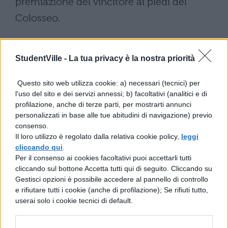
premiazione del vincitore ai piedi del
Colosseo.
Giro d’Italia: i favoriti e i
grandi assenti
StudentVille -
La tua privacy è la nostra priorità
Questo sito web utilizza cookie: a) necessari (tecnici) per
Tra i protagonisti più attesi del Giro d’Italia
l'uso del sito e dei servizi annessi; b) facoltativi (analitici e di
2025 spicca
Primoz Roglic (Red Bull
profilazione, anche di terze parti, per mostrarti annunci
personalizzati in base alle tue abitudini di navigazione) previo
Bora-Hansgrohe)
, già vincitore
consenso.
dell’edizione 2023 e pronto a tornare
Il loro utilizzo è regolato dalla relativa cookie policy,
leggi
cliccando qui
.
protagonista. Accanto a lui, tra i favoriti per
Per il consenso ai cookies facoltativi puoi accettarli tutti
la maglia rosa, ci sono Jai Hindley e Daniel
cliccando sul bottone Accetta tutti qui di seguito. Cliccando su
Gestisci opzioni è possibile accedere al pannello di controllo
Martinez, così come un nutrito gruppo di ex
e rifiutare tutti i cookie (anche di profilazione); Se rifiuti tutto,
vincitori: Nairo Quintana, Egan Bernal e
userai solo i cookie tecnici di default.
Richard Carapaz.