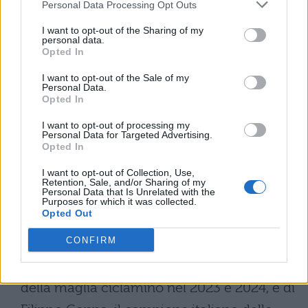
Personal Data Processing Opt Outs
In chiave italiana, le speranze sono riposte
I want to opt-out of the Sharing of my
soprattutto in
Antonio Tiberi (Bahrain
personal data.
Opted In
Victorious)
, maglia bianca al Giro 2024, e
I want to opt-out of the Sale of my
in
Giulio Ciccone (Lidl-Trek)
, uno dei
Personal Data.
Opted In
migliori scalatori del gruppo. Tra gli altri
nomi di rilievo figurano Tom Pidcock, David
I want to opt-out of processing my
Personal Data for Targeted Advertising.
Gaudu, Derek Gee, Romain Bardet, e
Opted In
l’attesissimo debutto al Giro di Wout van
I want to opt-out of Collection, Use,
Retention, Sale, and/or Sharing of my
Aert, stella del ciclocross e delle classiche.
Personal Data that Is Unrelated with the
Purposes for which it was collected.
Opted Out
Assenze importanti da segnalare
sono
CONFIRM
quelle di Jonathan Milan, dominatore delle
volate nelle ultime due edizioni e vincitore
della maglia ciclamino nel 2023 e 2024, e di