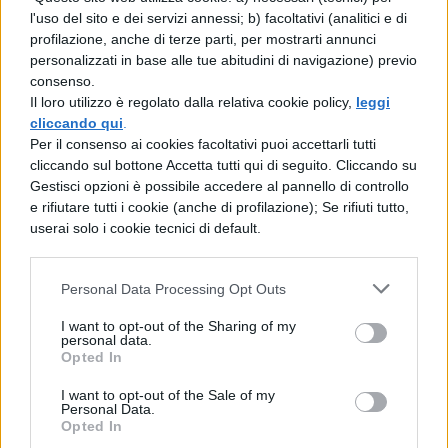
incontaminata alle spiagge, nonché
l'uso del sito e dei servizi annessi; b) facoltativi (analitici e di
oceano, paludi e zone remote e desolate.
profilazione, anche di terze parti, per mostrarti annunci
personalizzati in base alle tue abitudini di navigazione) previo
Il trailer cattura l’essenza dell’universo
consenso.
Il loro utilizzo è regolato dalla relativa cookie policy,
leggi
distintivo di GTA, con la classica
lotta tra
cliccando qui
.
malviventi e forze dell’ordine
, locali
Per il consenso ai cookies facoltativi puoi accettarli tutti
cliccando sul bottone Accetta tutti qui di seguito. Cliccando su
notturni, tematiche sessuali e l’introduzione
Gestisci opzioni è possibile accedere al pannello di controllo
e rifiutare tutti i cookie (anche di profilazione); Se rifiuti tutto,
di personaggi eccentrici e bizzarri. Sullo
userai solo i cookie tecnici di default.
sfondo della canzone
“Love is a Long
Road”
di Tom Petty, viene confermata la
Personal Data Processing Opt Outs
presenza di Lucia come protagonista
I want to opt-out of the Sharing of my
femminile. Emergono frammenti della sua
personal data.
Opted In
complessa storia personale, ricca di crimini
I want to opt-out of the Sale of my
ed adrenalina, che l’hanno condotta
Personal Data.
Opted In
persino dietro le sbarre. Inoltre, il trailer