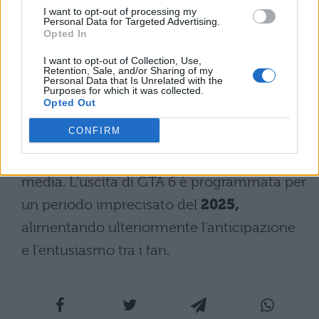
suggerisce la presenza di un misterioso
I want to opt-out of processing my
Personal Data for Targeted Advertising.
Opted In
uomo senza nome, forse il secondo
personaggio giocabile, il cui tradimento
I want to opt-out of Collection, Use,
Retention, Sale, and/or Sharing of my
sembra aver minato la fiducia di Lucia.
Personal Data that Is Unrelated with the
Purposes for which it was collected.
Opted Out
Le immagini scorrono rapidamente in un
CONFIRM
trailer ricco di personaggi stravaganti e di
riferimenti all’esibizionismo sui social
media. L’uscita di GTA 6 è programmata per
un periodo imprecisato del
2025,
alimentando ulteriormente l’anticipazione
e l’entusiasmo tra i fan.