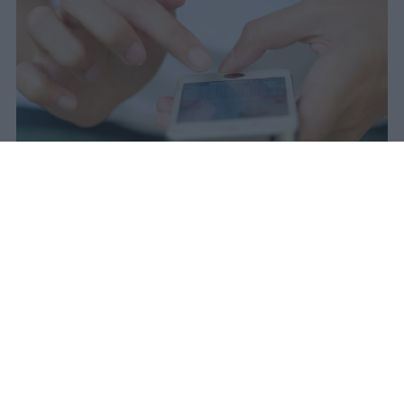
Il 21 luglio la Francia ha approvato
una legge che vieta ai minori di
quindici anni l'accesso ai social
network, in vigore dal 1° settembre.
Redazione Studentville
Pubblicato il 29 lug 2026