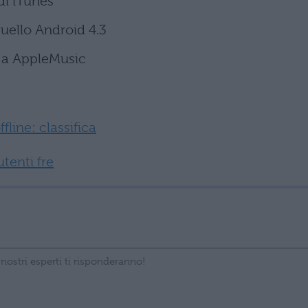
di iTunes
quello Android 4.3
e a AppleMusic
fline: classifica
utenti fre