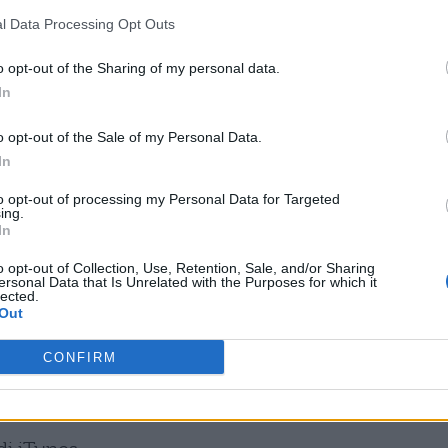
l Data Processing Opt Outs
 parliamo di social network? Perché offre la
ire direttamente con gli artisti; la piattaforma,
o opt-out of the Sharing of my personal data.
In
o opt-out of the Sale of my Personal Data.
iona l’abbonamento per student
In
nti è riservato a coloro che sono iscritti e
to opt-out of processing my Personal Data for Targeted
ing.
ità, che siano qualificate e convenzionate. Quan
In
te, il servizio di
convalida UNiDAYS
dedicato
o opt-out of Collection, Use, Retention, Sale, and/or Sharing
ersonal Data that Is Unrelated with the Purposes for which it
ta o meno; l’abbonamento è disponibile solo in alcu
lected.
Out
ima di iscrivervi a Apple Music dovrete seguire
CONFIRM
positivi