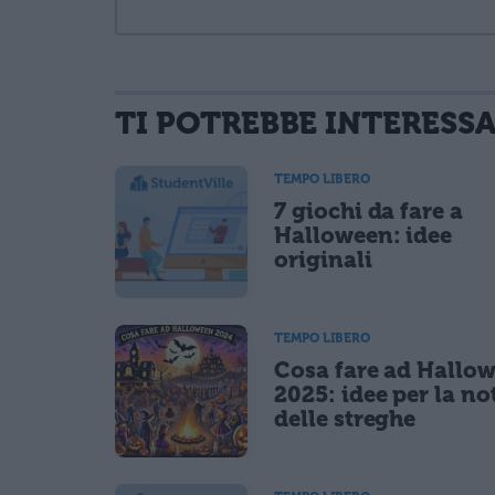
TI POTREBBE INTERESS
informativa privacy
. Pubblicando questo commento dai il consenso affinché
Ho letto e acconsento l'
informativa
sulla privacy
TEMPO LIBERO
CONFERMA E PUBBLICA
7 giochi da fare a
Acconsento all'uso dei miei dati da parte di terzi per fina
Halloween: idee
originali
TEMPO LIBERO
Cosa fare ad Hallo
2025: idee per la no
delle streghe