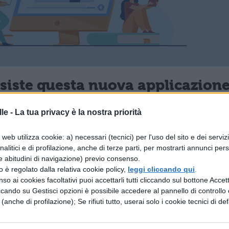
nsiste questa nuova applicazion
st’applicazione targata Apple ha a che fare con il
le -
La tua privacy è la nostra priorità
 la Apple è un’azienda che negli anni ha lanciat
web utilizza cookie: a) necessari (tecnici) per l'uso del sito e dei serviz
efoni, computer e tablet, con il simbolo della mela
analitici e di profilazione, anche di terze parti, per mostrarti annunci pers
e abitudini di navigazione) previo consenso.
ple mania. Sono stati in tanti a fare sacrifici per
zzo è regolato dalla relativa cookie policy,
leggi cliccando qui
.
, si sono fidati delle idee e delle parole di
Steve
so ai cookies facoltativi puoi accettarli tutti cliccando sul bottone Accetta
ccando su Gestisci opzioni è possibile accedere al pannello di controllo e
, scomparso qualche anno fa. La tecnologia si è
e (anche di profilazione); Se rifiuti tutto, userai solo i cookie tecnici di def
gere anche applicazioni musicali, come Apple Musi
e a mettere insieme l’ascolto dei brani, la diffusi