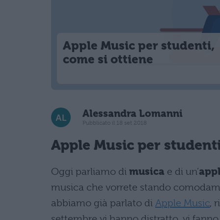
Apple Music per studenti,
come si ottiene
Alessandra Lomanni
Pubblicato il 18 set 2018
Apple Music per studenti
Oggi parliamo di
musica
e di un’
appl
musica che vorrete stando comodamen
abbiamo già parlato di
Apple Music
, 
settembre vi hanno distratto, vi fanno p