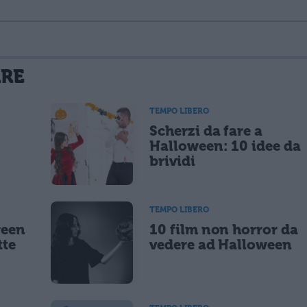
La tua email sarà utilizzata per comunicarti se qualcuno risponde al tuo commento e non sarà pubblicata. Dichiari di avere preso visione e di accettare quanto previsto dalla
ARE
 un cookie salvi i tuoi dati (nome, email) per il prossimo commento.
TEMPO LIBERO
Scherzi da fare a
lità di marketing diretto con modalità automatizzate o tradizionali
Halloween: 10 idee da
brividi
TEMPO LIBERO
ween
10 film non horror da
tte
vedere ad Halloween