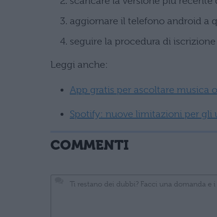
scaricare la versione più recente 
aggiornare il telefono android a 
seguire la procedura di iscrizion
Leggi anche:
App gratis per ascoltare musica of
Spotify: nuove limitazioni per gli 
COMMENTI