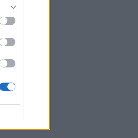
i
do
ni