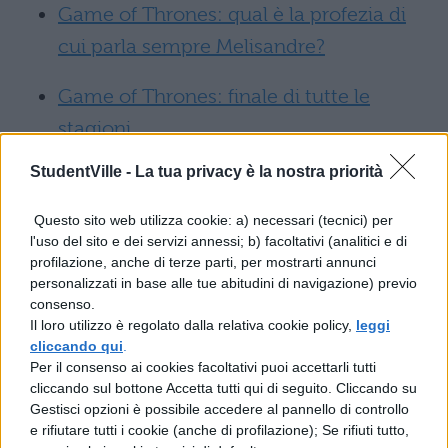
Game of Thrones: qual è la profezia di
cui parla sempre Melisandre?
Game of Thrones: finale di tutte le
stagioni
StudentVille -
La tua privacy è la nostra priorità
Tutte le serie TV che hanno ispirato
Game of Thrones
Questo sito web utilizza cookie: a) necessari (tecnici) per
l'uso del sito e dei servizi annessi; b) facoltativi (analitici e di
Batwoman: anticipazioni
profilazione, anche di terze parti, per mostrarti annunci
personalizzati in base alle tue abitudini di navigazione) previo
consenso.
Al momento non ci sono
anticipazioni
in
Il loro utilizzo è regolato dalla relativa cookie policy,
leggi
cliccando qui
.
merito alla serie tv. “Spinta dalla sua passione
Per il consenso ai cookies facoltativi puoi accettarli tutti
per la giustizia e dalla voglia di esprimere la
cliccando sul bottone Accetta tutti qui di seguito. Cliccando su
Gestisci opzioni è possibile accedere al pannello di controllo
sua opinione, Kate Kane vigila sulla strade di
e rifiutare tutti i cookie (anche di profilazione); Se rifiuti tutto,
Gotham come Batwoman, una giovane