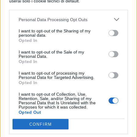
userai solo i cookie tecnici di default.
guerriera addestrata e apertamente
omosessuale, pronta a bloccare la rinascita
Personal Data Processing Opt Outs
della criminalità nella sua città. Ma non si
I want to opt-out of the Sharing of my
personal data.
può ancora definire un’eroina. In una città
Opted In
che cerca disperatamente un salvatore, Kate
I want to opt-out of the Sale of my
Personal Data.
dovrà affrontare i suoi demoni prima di
Opted In
diventare il simbolo della speranza di
I want to opt-out of processing my
Gotham”, ha detto l’emittente
Personal Data for Targeted Advertising.
Opted In
americana
The CW
in merito al
I want to opt-out of Collection, Use,
personaggio.
Retention, Sale, and/or Sharing of my
Personal Data that Is Unrelated with the
Purposes for which it was collected.
Opted Out
COMMENTI
CONFIRM