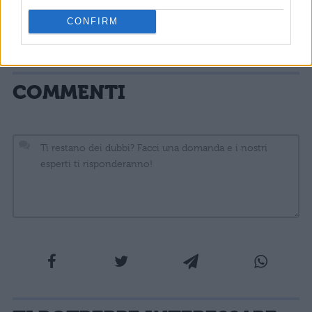
la Festa del Santo Patrono di
Avellino
è il 14
CONFIRM
febbraio.
COMMENTI
La tua email sarà utilizzata per comunicarti se qualcuno risponde al tuo commento e non