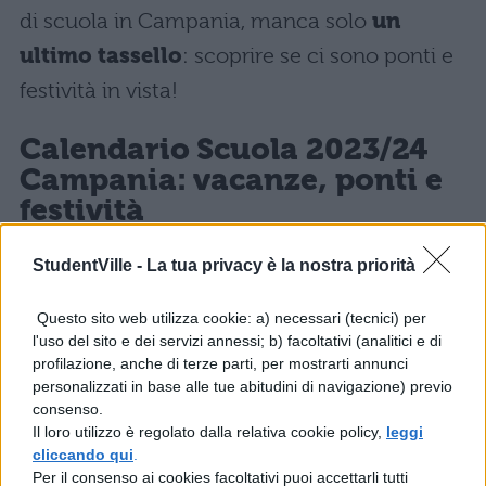
di scuola in Campania, manca solo
un
ultimo tassello
: scoprire se ci sono ponti e
festività in vista!
Calendario Scuola 2023/24
Campania: vacanze, ponti e
festività
Quali sono i giorni in cui non si va a scuola in
StudentVille -
La tua privacy è la nostra priorità
Campania? Per quanto riguarda le
Vacanze
Questo sito web utilizza cookie: a) necessari (tecnici) per
di Natale
le scuole in Campania resteranno
l'uso del sito e dei servizi annessi; b) facoltativi (analitici e di
profilazione, anche di terze parti, per mostrarti annunci
chiuse dal 23 dicembre al 6 gennaio, mentre
personalizzati in base alle tue abitudini di navigazione) previo
per le
Vacanze di Pasqua
dal 28 marzo al 2
consenso.
Il loro utilizzo è regolato dalla relativa cookie policy,
leggi
aprile 2024. Ricapitolando:
cliccando qui
.
Per il consenso ai cookies facoltativi puoi accettarli tutti