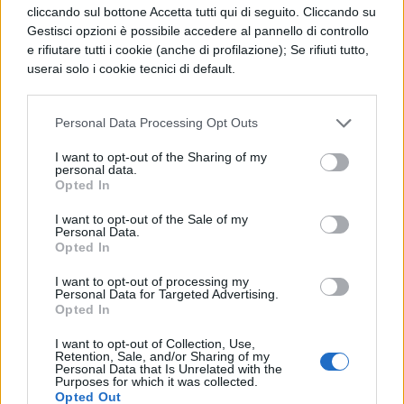
Vacanze di Natale
: dal 23 dicembre al
cliccando sul bottone Accetta tutti qui di seguito. Cliccando su
Gestisci opzioni è possibile accedere al pannello di controllo
6 gennaio 2024
e rifiutare tutti i cookie (anche di profilazione); Se rifiuti tutto,
userai solo i cookie tecnici di default.
Vacanze di Carnevale
: 12-13 febbraio
Personal Data Processing Opt Outs
Vacanze di Pasqua
: dal 28 marzo al 2
aprile 2024
I want to opt-out of the Sharing of my
personal data.
Opted In
Altri ponti:
2 novembre; 9 dicembre;
I want to opt-out of the Sale of my
dal 25 al 27 aprile
Personal Data.
Opted In
Senza dimenticare che gli studenti possono
I want to opt-out of processing my
Personal Data for Targeted Advertising.
godere di un giorno in più di vacanza se la
Opted In
Festa del Santo Patrono
cade in un giorno
I want to opt-out of Collection, Use,
Retention, Sale, and/or Sharing of my
regolare di scuola. La Festa del Santo
Personal Data that Is Unrelated with the
Purposes for which it was collected.
Patrono di
Napoli
è il 19 settembre, mentre
Opted Out