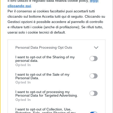
Il loro utilizzo è regolato dalla relativa cookie policy,
leggi
distribuite durante l’anno:
Tutti i Santi
(1
cliccando qui
.
Per il consenso ai cookies facoltativi puoi accettarli tutti
novembre 2025, sabato),
Immacolata
(8
cliccando sul bottone Accetta tutti qui di seguito. Cliccando su
dicembre),
Natale e Santo Stefano
(25-26
Gestisci opzioni è possibile accedere al pannello di controllo
e rifiutare tutti i cookie (anche di profilazione); Se rifiuti tutto,
dicembre),
Capodanno
(1 gennaio 2026),
userai solo i cookie tecnici di default.
Epifania
(6 gennaio),
Pasqua e Lunedì
dell’Angelo
(5-6 aprile),
Festa della
Personal Data Processing Opt Outs
Liberazione
(25 aprile, sabato),
Festa del
I want to opt-out of the Sharing of my
personal data.
Lavoro
(1 maggio) e
Festa della
Opted In
Repubblica
(2 giugno).
I want to opt-out of the Sale of my
Personal Data.
Ricapitolando:
Opted In
I want to opt-out of processing my
Lunedì 8 dicembre 2025
(fine
Personal Data for Targeted Advertising.
Opted In
settimana di tre giorni)
I want to opt-out of Collection, Use,
Retention, Sale, and/or Sharing of my