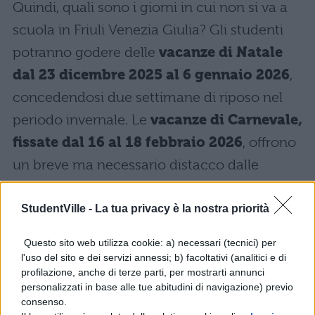
Quindi, quali sono i giorni in cui non si va a
scuola in Friuli Venezia Giulia? Gli studenti
potranno godere delle
vacanze di Natale
dal 23 dicembre 2025 al 6 gennaio 2026
,
concedendosi due settimane di riposo nel
periodo invernale. Le
vacanze di Carnevale,
fissate dal 16 al 18 febbraio 2026
, offrono
un breve ma necessario distacco dalle
attività didattiche. Per la Pasqua, le lezioni
saranno sospese
dal 2 al 7 aprile 2026
.
StudentVille -
La tua privacy è la nostra priorità
Il calendario in Friuli Venezia Giulia prevede
Questo sito web utilizza cookie: a) necessari (tecnici) per
l'uso del sito e dei servizi annessi; b) facoltativi (analitici e di
inoltre numerose festività nazionali che
profilazione, anche di terze parti, per mostrarti annunci
interrompono il ritmo delle lezioni. Gli
personalizzati in base alle tue abitudini di navigazione) previo
consenso.
studenti potranno godere di pause