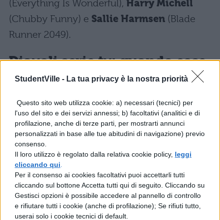
(Everything Is Wonderful),
Harry Michell
(Chubby Funny) e
Sallie Harmsen
(Blade
Runner 2049).
Diavoli serie tv: quando esce
StudentVille -
La tua privacy è la nostra priorità
Il primo ciak della serie sarà il prossimo
settembre: in tutto,
ventiquattro settimane
Questo sito web utilizza cookie: a) necessari (tecnici) per
l'uso del sito e dei servizi annessi; b) facoltativi (analitici e di
di girato tra Londra e Roma
. Le puntate
profilazione, anche di terze parti, per mostrarti annunci
quindi non dovrebbero vedere la luce prima
personalizzati in base alle tue abitudini di navigazione) previo
consenso.
della metà del 2019. A dirigere la serie
Nick
Il loro utilizzo è regolato dalla relativa cookie policy,
leggi
Hurran
, anche supervisore artistico, e
Jan
cliccando qui
.
Per il consenso ai cookies facoltativi puoi accettarli tutti
Michelini
, che tradurranno sullo schermo
cliccando sul bottone Accetta tutti qui di seguito. Cliccando su
Gestisci opzioni è possibile accedere al pannello di controllo
un lavoro di scrittura a più mani che ha visto
e rifiutare tutti i cookie (anche di profilazione); Se rifiuti tutto,
coinvolto lo stesso
Guido Maria Brera
.
userai solo i cookie tecnici di default.