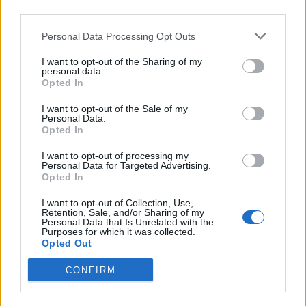
Leggi anche:
Personal Data Processing Opt Outs
Patrick Dempsey oggi: tutte le curiosità
I want to opt-out of the Sharing of my
personal data.
sull’ex Dottor Stranamore
Opted In
I want to opt-out of the Sale of my
Serie TV Medical: le 7 migliori di sempre
Personal Data.
Opted In
Grey’s Anatomy 15: trama, uscita, spoiler
I want to opt-out of processing my
Personal Data for Targeted Advertising.
Opted In
Sulla mia pelle: trailer, trama, uscita del
film su Stefano Cucchi
I want to opt-out of Collection, Use,
Retention, Sale, and/or Sharing of my
Personal Data that Is Unrelated with the
Purposes for which it was collected.
Opted Out
COMMENTI
CONFIRM