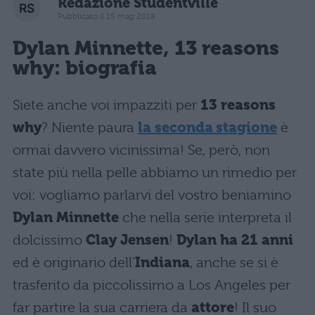
Redazione Studentville
Pubblicato il 15 mag 2018
Dylan Minnette
, 13 reasons
why
: biografia
Siete anche voi impazziti per
13 reasons
why
? Niente paura
la seconda stagione
è
ormai davvero vicinissima! Se, però, non
state più nella pelle abbiamo un rimedio per
voi: vogliamo parlarvi del vostro beniamino
Dylan Minnette
che nella serie interpreta il
dolcissimo
Clay Jensen
!
Dylan ha 21 anni
ed
è originario dell’
Indiana
, anche se si è
trasferito da piccolissimo a Los Angeles per
far partire la sua carriera da
attore
! Il suo