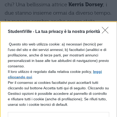
chi? Una bellissima attrice
Kerris Dorsey
; i
due stanno insieme ormai da diverso tempo.
La ragazza sembra anche essere stata
vittima di
cyberbullismo
a causa del suo
StudentVille -
La tua privacy è la nostra priorità
amore per l’attore; tempo fa su
Instagram
Questo sito web utilizza cookie: a) necessari (tecnici) per
scrisse: “Il cyberbyllismo non è una bella
l'uso del sito e dei servizi annessi; b) facoltativi (analitici e di
cosa, dovreste non farlo perché siamo tutti
profilazione, anche di terze parti, per mostrarti annunci
personalizzati in base alle tue abitudini di navigazione) previo
umani quindi cerchiamo di essere buoni gli
consenso.
uni con gli altri. Magari facciamo a meno di
Il loro utilizzo è regolato dalla relativa cookie policy,
leggi
cliccando qui
.
commentare gli Instagram di sconosciuti
Per il consenso ai cookies facoltativi puoi accettarli tutti
con cose strane/cattive, ok?”.
cliccando sul bottone Accetta tutti qui di seguito. Cliccando su
Gestisci opzioni è possibile accedere al pannello di controllo
e rifiutare tutti i cookie (anche di profilazione); Se rifiuti tutto,
Dylan Minnette: filmografia
userai solo i cookie tecnici di default.
Ecco l’elenco completo della filmografia