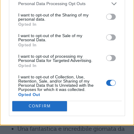
Personal Data Processing Opt Outs
dell’attore
Dylan Minnette
:
I want to opt-out of the Sharing of my
personal data.
Oranges
Opted In
I want to opt-out of the Sale of my
Fred Claus – Un fratello sotto l’albero
Personal Data.
Opted In
Supercuccioli sulla neve
I want to opt-out of processing my
Personal Data for Targeted Advertising.
Opted In
The Clique
I want to opt-out of Collection, Use,
Retention, Sale, and/or Sharing of my
Blood Story
Personal Data that Is Unrelated with the
Purposes for which it was collected.
Opted Out
Prisoner
CONFIRM
Un giorno come tanti
Una fantastica e incredibile giornata da