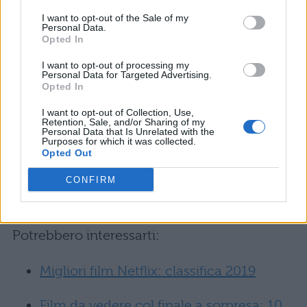
obiettivo: mantenere il suo posto fisso,
I want to opt-out of the Sale of my
accettando tutte le destinazioni, persino
Personal Data.
Opted In
quelle più improbabili e pericolose.
I want to opt-out of processing my
Personal Data for Targeted Advertising.
Quasi amici (2011)
Opted In
I want to opt-out of Collection, Use,
Il film è incentrato sull’incontro di due mondi
Retention, Sale, and/or Sharing of my
Personal Data that Is Unrelated with the
che sono lontani in apparenza. Il ricco
Purposes for which it was collected.
Opted Out
aristocratico e paraplegico Philippe assume
CONFIRM
Driss, un ragazzo appena uscito di prigione,
come badante personale.
Potrebbero interessarti:
Migliori film Netflix: classifica 2019
Film da vedere col finale a sorpresa: 10