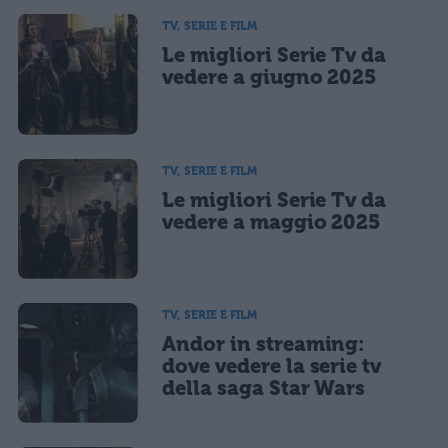
informativa privacy
. Pubblicando questo commento dai il consenso affinché un cookie
salvi i tuoi dati (nome, email) per il prossimo commento.
TV, SERIE E FILM
Le migliori Serie Tv da
Ho letto e acconsento l'
informativa
sulla privacy
CONFERMA E PUBBLICA
vedere a giugno 2025
Acconsento all'uso dei miei dati da parte di terzi per finalità di
marketing diretto con modalità automatizzate o tradizionali
TV, SERIE E FILM
Le migliori Serie Tv da
vedere a maggio 2025
TV, SERIE E FILM
Andor in streaming:
dove vedere la serie tv
della saga Star Wars