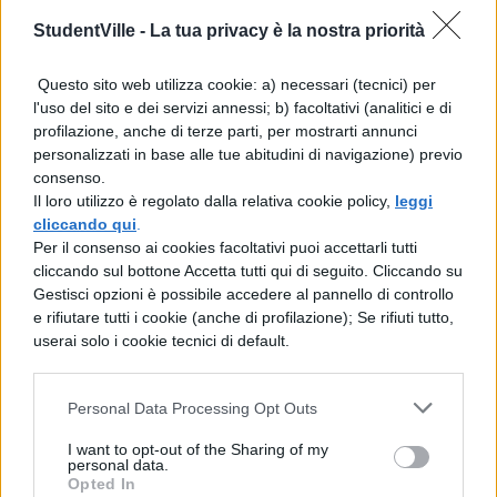
StudentVille -
La tua privacy è la nostra priorità
Serena è una giovane architetto di origini
abruzzesi che torna in Italia dopo aver fatto
Questo sito web utilizza cookie: a) necessari (tecnici) per
carriera a Londra. Il mondo del lavoro
l'uso del sito e dei servizi annessi; b) facoltativi (analitici e di
profilazione, anche di terze parti, per mostrarti annunci
italiano però non è accogliente e, per riuscire
personalizzati in base alle tue abitudini di navigazione) previo
a farcela, è costretta a fingersi uomo. Il suo
consenso.
Il loro utilizzo è regolato dalla relativa cookie policy,
leggi
progetto sul quartiere di Corviale verrà
cliccando qui
.
presentato da Francesco, il proprietario del
Per il consenso ai cookies facoltativi puoi accettarli tutti
cliccando sul bottone Accetta tutti qui di seguito. Cliccando su
ristorante presso cui lavora con il quale
Gestisci opzioni è possibile accedere al pannello di controllo
stringerà una profonda amicizia.
e rifiutare tutti i cookie (anche di profilazione); Se rifiuti tutto,
userai solo i cookie tecnici di default.
Quo vado? (2016)
Personal Data Processing Opt Outs
Checco Zalone interpreta un uomo che vive
I want to opt-out of the Sharing of my
ancora con la sua famiglia e ha un unico
personal data.
Opted In