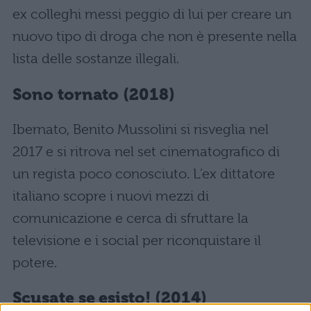
ex colleghi messi peggio di lui per creare un
nuovo tipo di droga che non è presente nella
lista delle sostanze illegali.
Sono tornato (2018)
Ibernato, Benito Mussolini si risveglia nel
2017 e si ritrova nel set cinematografico di
un regista poco conosciuto. L’ex dittatore
italiano scopre i nuovi mezzi di
comunicazione e cerca di sfruttare la
televisione e i social per riconquistare il
potere.
Scusate se esisto! (2014)