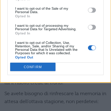
uno tra
Cersei e Jamie Lannister morirà
;
I want to opt-out of the Sale of my
allo stesso modo uno tra
John Snow e
Personal Data.
Opted In
Daenerys
dovrà morire perché è
I want to opt-out of processing my
impensabile un finale dove entrambi vivono
Personal Data for Targeted Advertising.
Opted In
felici e contenti o muoiono tutti e due. Per
gusto personale spero davvero che a morire,
I want to opt-out of Collection, Use,
Retention, Sale, and/or Sharing of my
Personal Data that Is Unrelated with the
tra i primi, sia
Euron Greyjoy
seguito da
Purposes for which it was collected.
Opted Out
Cersei Lannister, e spero che mai venga in
mente ad autori e registi di far morire quel
CONFIRM
genio di
Tyrion Lannister,
dovrebbe essere
lui il nuovo erede al trono.
Se avete bisogno di rinfrescare la memoria in
attesa dell’ottava stagione, non perdetevi: