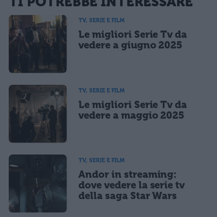
TI POTREBBE INTERESSARE
sarà pubblicata. Dichiari di avere preso visione e di accettare quanto previsto dalla
informativa privacy
. Pubblicando questo commento dai il consenso affinché un cookie
salvi i tuoi dati (nome, email) per il prossimo commento.
TV, SERIE E FILM
Le migliori Serie Tv da
Ho letto e acconsento l'
informativa
sulla privacy
CONFERMA E PUBBLICA
vedere a giugno 2025
Acconsento all'uso dei miei dati da parte di terzi per finalità di
marketing diretto con modalità automatizzate o tradizionali
TV, SERIE E FILM
Le migliori Serie Tv da
vedere a maggio 2025
TV, SERIE E FILM
Andor in streaming:
dove vedere la serie tv
della saga Star Wars