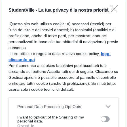
che aspettare ancora e scoprire come
StudentVille -
La tua privacy è la nostra priorità
andranno le cose.
Questo sito web utilizza cookie: a) necessari (tecnici) per
Game of Thrones 8: quali
l'uso del sito e dei servizi annessi; b) facoltativi (analitici e di
personaggi dovrebbero
profilazione, anche di terze parti, per mostrarti annunci
morire
personalizzati in base alle tue abitudini di navigazione) previo
consenso.
Il loro utilizzo è regolato dalla relativa cookie policy,
leggi
Non possiamo sapere cosa verrà fuori dalle
cliccando qui
.
Per il consenso ai cookies facoltativi puoi accettarli tutti
riprese dell’ottava e ultima stagione de Il
cliccando sul bottone Accetta tutti qui di seguito. Cliccando su
trono di Spade, però possiamo immaginare,
Gestisci opzioni è possibile accedere al pannello di controllo
e rifiutare tutti i cookie (anche di profilazione); Se rifiuti tutto,
sperare e fare qualche pronostico su chi
userai solo i cookie tecnici di default.
saranno i personaggi a morire. Secondo
quanto accaduto nell’ultima stagione e
Personal Data Processing Opt Outs
avendo seguito tutta l’evoluzione della storia
I want to opt-out of the Sharing of my
e dei personaggi, è facile immaginare che
personal data.
Opted In