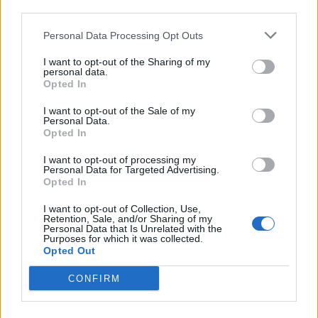
uscita e trailer
Personal Data Processing Opt Outs
Il film è stato distribuito negli Stati Uniti
dall’11 ottobre 2019, mentre il 25 ottobre è
I want to opt-out of the Sharing of my
personal data.
arrivato in Spagna e nel Regno Unito. Il 31
Opted In
ottobre è stata la volta di Italia, Portogallo e
I want to opt-out of the Sale of my
Personal Data.
Singapore, l’1 novembre della Bulgaria, il 7
Opted In
novembre dell’Ungheria.
I want to opt-out of processing my
Personal Data for Targeted Advertising.
Scopri anche:
Film con maggiori incassi nella
Opted In
storia, classifica
I want to opt-out of Collection, Use,
Retention, Sale, and/or Sharing of my
Personal Data that Is Unrelated with the
Purposes for which it was collected.
Opted Out
COMMENTI
CONFIRM