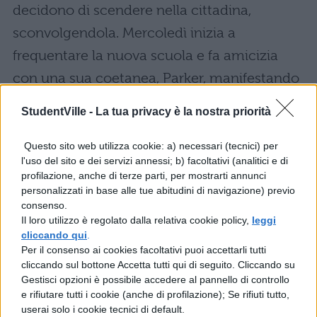
decidono di scendere nella cittadina,
sconvolgendola. Mercoledì inizia a
frequentare la nuova scuola e fa amicizia
con una sua coetanea, Parker, manifestando
inoltre i classici comportamenti della fase
StudentVille -
La tua privacy è la nostra priorità
adolescenziale. Nel film viene inoltre
raccontato di come Gomez e Morticia si
Questo sito web utilizza cookie: a) necessari (tecnici) per
l'uso del sito e dei servizi annessi; b) facoltativi (analitici e di
siano conosciuti e innamorati. Il tutto si
profilazione, anche di terze parti, per mostrarti annunci
svolge durante l’organizzazione di una
personalizzati in base alle tue abitudini di navigazione) previo
consenso.
riunione di famiglia degli Addams in
Il loro utilizzo è regolato dalla relativa cookie policy,
leggi
occasione della “mazurca della sciabola” d
cliccando qui
.
Per il consenso ai cookies facoltativi puoi accettarli tutti
Pugsley.
cliccando sul bottone Accetta tutti qui di seguito. Cliccando su
Gestisci opzioni è possibile accedere al pannello di controllo
La famiglia Addams 2019,
e rifiutare tutti i cookie (anche di profilazione); Se rifiuti tutto,
userai solo i cookie tecnici di default.