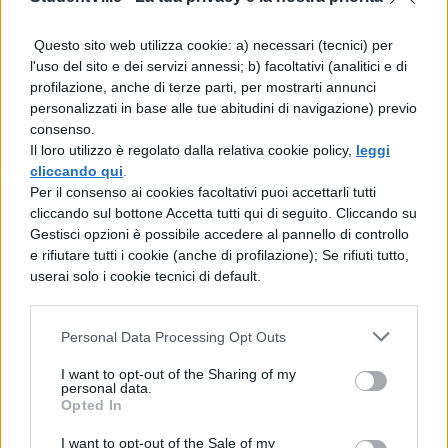
Mara Maionchi è uno dei personaggi più
Questo sito web utilizza cookie: a) necessari (tecnici) per
l'uso del sito e dei servizi annessi; b) facoltativi (analitici e di
amati di
X Factor
. Ha partecipato come
profilazione, anche di terze parti, per mostrarti annunci
giudice alle
prime quattro edizioni
del
personalizzati in base alle tue abitudini di navigazione) previo
consenso.
talent show, dal 2008 al
Il loro utilizzo è regolato dalla relativa cookie policy,
leggi
2010. Nella prima e seconda edizione è
cliccando qui
.
Per il consenso ai cookies facoltativi puoi accettarli tutti
affiancata da Simona Ventura e Morgan,
cliccando sul bottone Accetta tutti qui di seguito. Cliccando su
nella terza da Morgan e Claudia Mori e
Gestisci opzioni è possibile accedere al pannello di controllo
e rifiutare tutti i cookie (anche di profilazione); Se rifiuti tutto,
nella quarta da Elio, Enrico Ruggeri e Anna
userai solo i cookie tecnici di default.
Tatangelo. Dopo una pausa di qualche anno
in cui partecipa ad altri programmi televisivi,
Personal Data Processing Opt Outs
nel 2013 ritorna a X Factor questa volta in
I want to opt-out of the Sharing of my
personal data.
veste di conduttrice del talk show “
Xtra
Opted In
Factor
“. Nelle due edizioni successive ha
I want to opt-out of the Sale of my