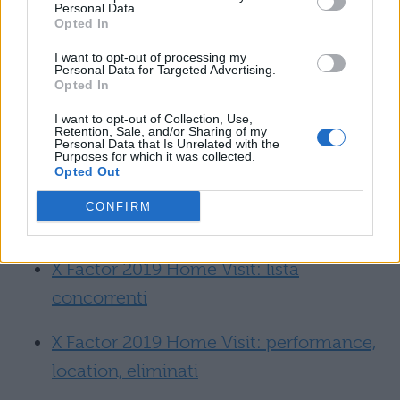
ricoperto sempre lo stesso ruolo, mentre
Personal Data.
Opted In
dall’undicesima edizione è tornata ad essere
I want to opt-out of processing my
un giudice del talent.
Personal Data for Targeted Advertising.
Opted In
Leggi anche:
I want to opt-out of Collection, Use,
Retention, Sale, and/or Sharing of my
Personal Data that Is Unrelated with the
X Factor 2019: giudici, selezioni e dirette
.
Purposes for which it was collected.
Opted Out
Come vedere X Factor 2019 in
CONFIRM
streaming: diretta live e tutte le puntate
X Factor 2019 Home Visit: lista
concorrenti
X Factor 2019 Home Visit: performance,
location, eliminati