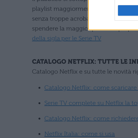
playlist maggiormente funzionale e an
senza troppe acrobazie: a quel punto N
spendere la maggior parte del proprio
della sigla per le Serie TV
CATALOGO NETFLIX: TUTTE LE IN
Catalogo Netflix e su tutte le novità r
Catalogo Netflix: come scaricare 
Serie TV complete su Netflix la t
Catalogo Netflix: come richiedere
Netflix Italia: come si usa