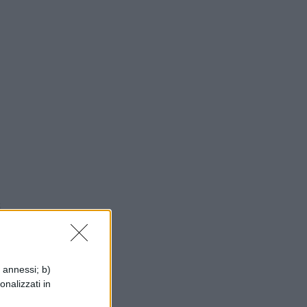
i
i annessi; b)
e
onalizzati in