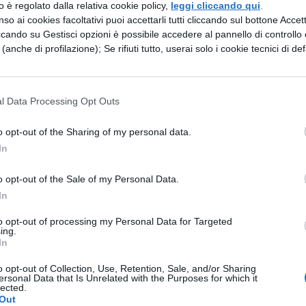
zzo è regolato dalla relativa cookie policy,
leggi cliccando qui
.
 che una scelta binaria come il “mi piace – non mi
so ai cookies facoltativi puoi accettarli tutti cliccando sul bottone Accetta
e degli utenti, i quali sono più disposti a spender
ccando su Gestisci opzioni è possibile accedere al pannello di controllo e
e (anche di profilazione); Se rifiuti tutto, userai solo i cookie tecnici di def
on devono ragionare criticamente su quanto
tazione numerica. Per ora però i commenti degli
tati decisamente negativi.
l Data Processing Opt Outs
LLO SKIP INTRO
. Accoglienza gradita invece per
o opt-out of the Sharing of my personal data.
In
 a viva voce da tempo. Stiamo parlando
tare i titoli di testa di una serie tv, il famoso “Ski
o opt-out of the Sale of my Personal Data.
 introdotta solo nelle serie tv originali Netflix (p
In
tiche dei singoli episodi), ma verrà presto diffus
to opt-out of processing my Personal Data for Targeted
ing.
e. Un modo immediato e intuitivo per risparmiare fi
In
 tantissimi, se presi singolarmente, ma si tratta 
o opt-out of Collection, Use, Retention, Sale, and/or Sharing
ersonal Data that Is Unrelated with the Purposes for which it
una della tante maratone di binge watching alle qua
lected.
Out
olentieri. Non rimane dunque che inserire una