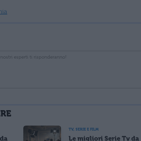
hia
La tua email sarà utilizzata per comunicarti se qualcuno risponde al tuo commento e non sarà pubblicata. Dichiari di avere preso visione e di accettare quanto previsto dalla
ARE
 un cookie salvi i tuoi dati (nome, email) per il prossimo commento.
TV, SERIE E FILM
 da
Le migliori Serie Tv da
lità di marketing diretto con modalità automatizzate o tradizionali