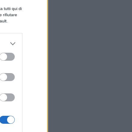
 tutti qui di
e
 rifiutare
ault.
p
er
a
no
di
li