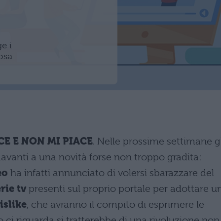
e i
osa
CE E NON MI PIACE
. Nelle prossime settimane gl
avanti a una novità forse non troppo gradita:
eo
ha infatti annunciato di volersi sbarazzare del
rie tv
presenti sul proprio portale per adottare u
islike
, che avranno il compito di esprimere le
o ci riguarda si tratterebbe di una rivoluzione non