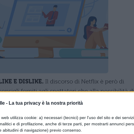
LIKE E DISLIKE.
Il discorso di Netflix è però di
onsigli forniti agli spettatori che alla possibilità d
nso l'azienda, per preparare l'algoritmo con cui
le -
La tua privacy è la nostra priorità
ime visione, si è basata molto più sul
web utilizza cookie: a) necessari (tecnici) per l'uso del sito e dei serviz
li utenti. Determinanti anche le visioni multipl
analitici e di profilazione, anche di terze parti, per mostrarti annunci pers
 conteggiate quando si scelgono le stelle da dare
e abitudini di navigazione) previo consenso.