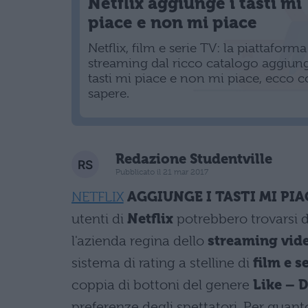
Netflix aggiunge i tasti mi
piace e non mi piace
Netflix, film e serie TV: la piattaforma
streaming dal ricco catalogo aggiung
tasti mi piace e non mi piace, ecco c
sapere.
Redazione Studentville
Pubblicato il 21 mar 2017
NETFLIX
AGGIUNGE I TASTI MI PIA
utenti di
Netflix
potrebbero trovarsi d
l'azienda regina dello
streaming vid
sistema di rating a stelline di
film e se
coppia di bottoni del genere
Like – D
preferenze degli spettatori. Per quant