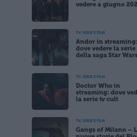
vedere a giugno 20
TV, SERIE E FILM
Andor in streaming
dove vedere la serie 
della saga Star War
TV, SERIE E FILM
Doctor Who in
streaming: dove ve
la serie tv cult
TV, SERIE E FILM
Gangs of Milano – 
nuove storie del Bl