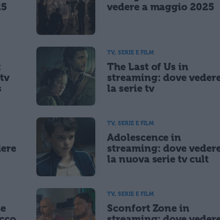
25
vedere a maggio 2025
TV, SERIE E FILM
:
The Last of Us in
tv
streaming: dove veder
s
la serie tv
TV, SERIE E FILM
Adolescence in
dere
streaming: dove veder
la nuova serie tv cult
TV, SERIE E FILM
Le
Sconfort Zone in
occo
streaming: dove veder