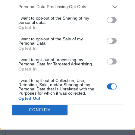
“Stiamo testando la disponibilità e la durata
Personal Data Processing Opt Outs
di una prova gratuita per capire meglio
I want to opt-out of the Sharing of my
come i consumatori valutano Netflix.
Questi
personal data.
Opted In
test tipicamente variano in termini di
I want to opt-out of the Sale of my
durata e paesi, e potrebbero non
Personal Data.
Opted In
diventare permanenti
“, ha risposto Netflix
I want to opt-out of processing my
in merito a tutte le polemiche che sono sorte
Personal Data for Targeted Advertising.
Opted In
proprio dopo l’introduzione di questa novità.
I want to opt-out of Collection, Use,
Retention, Sale, and/or Sharing of my
Personal Data that Is Unrelated with the
COMMENTI
Purposes for which it was collected.
Opted Out
CONFIRM