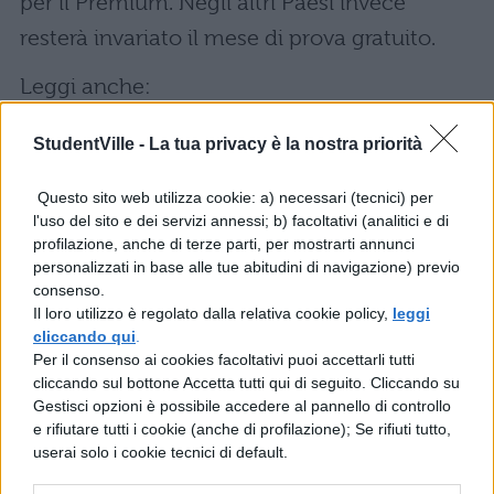
per il Premium. Negli altri Paesi invece
resterà invariato il mese di prova gratuito.
Leggi anche:
Novità Netflix: le migliori serie che
StudentVille -
La tua privacy è la nostra priorità
vedremo nel 2019
Questo sito web utilizza cookie: a) necessari (tecnici) per
l'uso del sito e dei servizi annessi; b) facoltativi (analitici e di
Come trovare una bella serie TV da
profilazione, anche di terze parti, per mostrarti annunci
vedere
personalizzati in base alle tue abitudini di navigazione) previo
consenso.
Il loro utilizzo è regolato dalla relativa cookie policy,
leggi
Catalogo Netflix: come richiedere i titoli
cliccando qui
.
mancanti
Per il consenso ai cookies facoltativi puoi accettarli tutti
cliccando sul bottone Accetta tutti qui di seguito. Cliccando su
Gestisci opzioni è possibile accedere al pannello di controllo
Catalogo Netflix aprile 2019: film e serie
e rifiutare tutti i cookie (anche di profilazione); Se rifiuti tutto,
TV
userai solo i cookie tecnici di default.