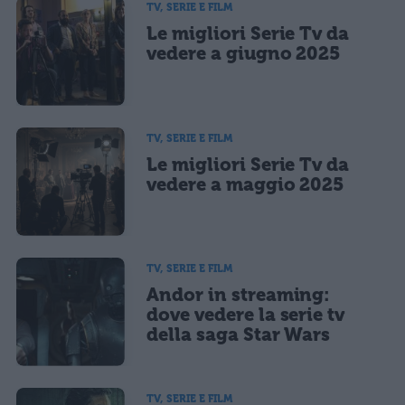
TV, SERIE E FILM
Le migliori Serie Tv da
Ho letto e acconsento l'
informativa
sulla privacy
CONFERMA E PUBBLICA
vedere a giugno 2025
Acconsento all'uso dei miei dati da parte di terzi per finalità di
marketing diretto con modalità automatizzate o tradizionali
TV, SERIE E FILM
Le migliori Serie Tv da
vedere a maggio 2025
TV, SERIE E FILM
Andor in streaming:
dove vedere la serie tv
della saga Star Wars
TV, SERIE E FILM