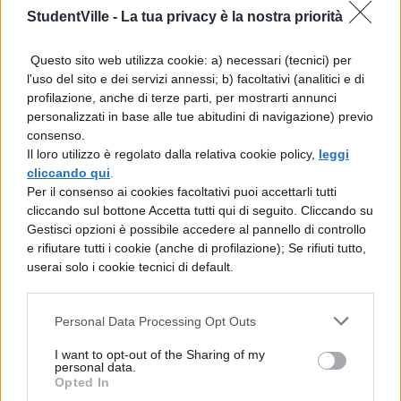
del tutto rinnovate: Regina sarà una barista,
StudentVille -
La tua privacy è la nostra priorità
mentre Capitan Uncino sarà un poliziotto.
Questo sito web utilizza cookie: a) necessari (tecnici) per
ONCE UPON A TIME 7
l'uso del sito e dei servizi annessi; b) facoltativi (analitici e di
profilazione, anche di terze parti, per mostrarti annunci
STREAMING: DOVE
personalizzati in base alle tue abitudini di navigazione) previo
GUARDARE I NUOVI EPISODI
consenso.
DI C’ERA UNA VOLTA
Il loro utilizzo è regolato dalla relativa cookie policy,
leggi
cliccando qui
.
Per il consenso ai cookies facoltativi puoi accettarli tutti
Vi siete incuriositi? Sappiamo che forse
cliccando sul bottone Accetta tutti qui di seguito. Cliccando su
Gestisci opzioni è possibile accedere al pannello di controllo
sarete un po’ delusi perché alcuni attori
e rifiutare tutti i cookie (anche di profilazione); Se rifiuti tutto,
come Jennifer Morrison, Ginnifer Goodwin e
userai solo i cookie tecnici di default.
Josh Dallas lasceranno la serie (anche se
ricompariranno in alcune puntate come
Personal Data Processing Opt Outs
guest star), tuttavia stando a tutte queste
I want to opt-out of the Sharing of my
personal data.
novità vale la pena guardare i nuovi episodi.
Opted In