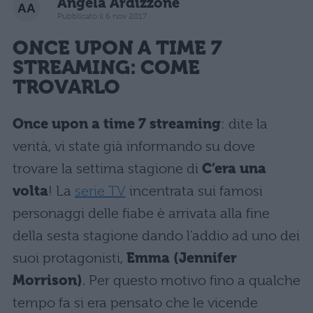
Angela Ardizzone
Pubblicato il 6 nov 2017
ONCE UPON A TIME 7
STREAMING
: COME
TROVARLO
Once upon a time 7 streaming
: dite la
verità, vi state già informando su dove
trovare la settima stagione di
C’era una
volta
! La
serie TV
incentrata sui famosi
personaggi delle fiabe è arrivata alla fine
della sesta stagione dando l’addio ad uno dei
suoi protagonisti,
Emma (Jennifer
Morrison)
. Per questo motivo fino a qualche
tempo fa si era pensato che le vicende