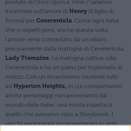
puntate di Once Upon a Time 7 saranno
incentrate sull’amore di
Henry
(il figlio di
Emma) per
Cenerentola
. Come ogni fiaba
che si rispetti però, anche questa volta
l’amore verrà contrastato da un villain,
precisamente dalla matrigna di Cenerentola,
Lady Tremaine
. La matrigna cattiva odia
Cenerentola e ha un piano per togliersela di
mezzo. Con un incantesimo trasferirà tutti
ad
Hyperion Heights,
in cui compariranno
anche personaggi non provenienti dal
mondo delle fiabe: una novità rispetto a
quello che avevamo visto a Storybrook. I
vecchi personaggi ricompariranno in vesti