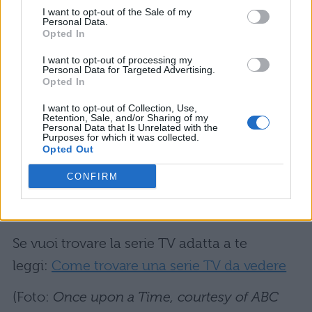
La prima puntata andrà in onda il 6 ottobre
I want to opt-out of the Sale of my
Personal Data.
2017 su
ABC
alle ore 20.00, ma in Italia
Opted In
ancora non sappiamo dove verrà trasmessa.
I want to opt-out of processing my
Se avete intenzione di guardare gli episodi in
Personal Data for Targeted Advertising.
Opted In
streaming, potete dare un’occhiata ai vari siti
I want to opt-out of Collection, Use,
sul web, anche se probabilmente potrete
Retention, Sale, and/or Sharing of my
Personal Data that Is Unrelated with the
guardarli su
Netflix
, visto che ci sono tutte le
Purposes for which it was collected.
Opted Out
stagioni precedenti.
CONFIRM
Leggi anche:
Serie TV come Once Upon a
Time
Se vuoi trovare la serie TV adatta a te
leggi:
Come trovare una serie TV da vedere
(Foto:
Once upon a Time, courtesy of ABC