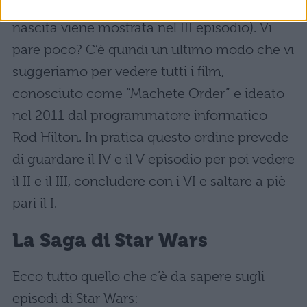
il fatto che Luke e Leia sono gemelli (la loro
nascita viene mostrata nel III episodio). Vi
pare poco? C’è quindi un ultimo modo che vi
suggeriamo per vedere tutti i film,
conosciuto come “Machete Order” e ideato
nel 2011 dal programmatore informatico
Rod Hilton. In pratica questo ordine prevede
di guardare il IV e il V episodio per poi vedere
il II e il III, concludere con i VI e saltare a piè
pari il I.
La Saga di Star Wars
Ecco tutto quello che c’è da sapere sugli
episodi di Star Wars: