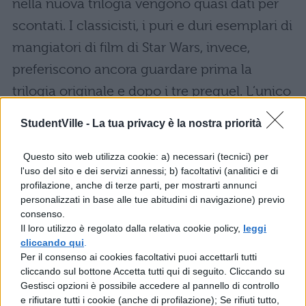
nella nuova trilogia vengono quasi dati per
scontati. I classicisti, i puri e duri esemplari di
mangiatori di film di Star Wars, invece,
preferiscono ancora guardare prima la
trilogia originale e dopo i tre prequel. L’unico
problema è che vedendo Gli episodi IV, V e
StudentVille -
La tua privacy è la nostra priorità
VI si conosce già come andranno a finire le
cose!
Questo sito web utilizza cookie: a) necessari (tecnici) per
l'uso del sito e dei servizi annessi; b) facoltativi (analitici e di
profilazione, anche di terze parti, per mostrarti annunci
Star Wars: guardare i film
personalizzati in base alle tue abitudini di navigazione) previo
come li ha pensati Lucas o
consenso.
con il
“Machete Order”?
Il loro utilizzo è regolato dalla relativa cookie policy,
leggi
cliccando qui
.
Per il consenso ai cookies facoltativi puoi accettarli tutti
Guardare i film della nuova trilogia per poi
cliccando sul bottone Accetta tutti qui di seguito. Cliccando su
Gestisci opzioni è possibile accedere al pannello di controllo
proseguire con la vecchia è a tutti gli effetti il
e rifiutare tutti i cookie (anche di profilazione); Se rifiuti tutto,