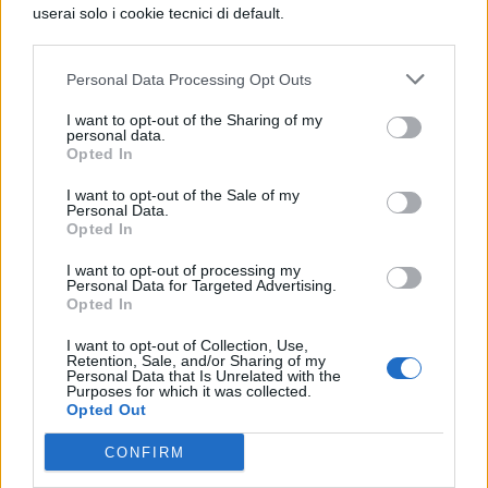
modo cronologico ideato dal creatore di Star
userai solo i cookie tecnici di default.
Wars, Lucas, che in origine aveva previsto
una saga di 12 film, poi ridotti a sei ed era
Personal Data Processing Opt Outs
partito dal IV solo perchè l’unico che
I want to opt-out of the Sharing of my
personal data.
prevedeva una trama indipendente rispetto
Opted In
agli altri episodi. Anche se tra le due trilogie è
I want to opt-out of the Sale of my
Personal Data.
trascorso molto tempo, questa sarebbe la
Opted In
soluzione canonica. Dal nostro punto di vista
I want to opt-out of processing my
però ci sono alcuni problemi: per prima
Personal Data for Targeted Advertising.
Opted In
cosa, se guariamo la saga come suggerito
I want to opt-out of Collection, Use,
dal creatore, i nuovi episodi rovinano già
Retention, Sale, and/or Sharing of my
Personal Data that Is Unrelated with the
alcuni colpi di scena, in primis il fatto che
Purposes for which it was collected.
Opted Out
Darth Vader è il padre di Luke (lo scopriamo
CONFIRM
infondo solo alla fine del V episodio) oppure