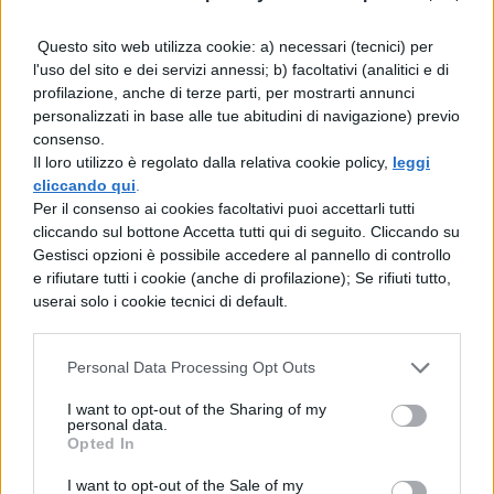
progetto parallelo dei Motel Connection e a
collaborare con molti artisti celebri tra cui
Questo sito web utilizza cookie: a) necessari (tecnici) per
Giuliano Palma, Chiara e gli Afterhours.
l'uso del sito e dei servizi annessi; b) facoltativi (analitici e di
profilazione, anche di terze parti, per mostrarti annunci
personalizzati in base alle tue abitudini di navigazione) previo
Leggi anche:
consenso.
Il loro utilizzo è regolato dalla relativa cookie policy,
leggi
Tour estivo 2019 Subsonica: date,
cliccando qui
.
Per il consenso ai cookies facoltativi puoi accettarli tutti
biglietti, scaletta
cliccando sul bottone Accetta tutti qui di seguito. Cliccando su
Gestisci opzioni è possibile accedere al pannello di controllo
Nuovo album Subsonica: singolo,
e rifiutare tutti i cookie (anche di profilazione); Se rifiuti tutto,
tracklist, instore tour
userai solo i cookie tecnici di default.
X-Factor 2019: le
Personal Data Processing Opt Outs
dichiarazioni di Samuel
I want to opt-out of the Sharing of my
personal data.
Opted In
La presenza di Samuel all’interno della giuria
di X-Factor sta regalando delle inaspettate
I want to opt-out of the Sale of my