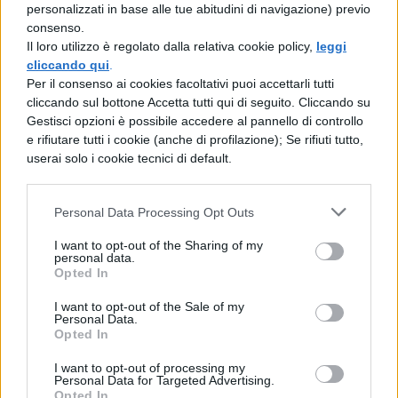
ricongiunsero al modulo di comando e il
24
personalizzati in base alle tue abitudini di navigazione) previo
consenso.
luglio
dopo più di otto giorni nello spazio
Il loro utilizzo è regolato dalla relativa cookie policy,
leggi
tornarono sulla terra.
cliccando qui
.
Per il consenso ai cookies facoltativi puoi accettarli tutti
Attorno a questi eventi, tuttavia, nel corso
cliccando sul bottone Accetta tutti qui di seguito. Cliccando su
Gestisci opzioni è possibile accedere al pannello di controllo
degli anni è sorta una diffusa teoria sul
e rifiutare tutti i cookie (anche di profilazione); Se rifiuti tutto,
complotto, secondo la quale tutte le
userai solo i cookie tecnici di default.
immagini trasmesse non sarebbero che un
primo prototipo delle fake news: l’uomo non
Personal Data Processing Opt Outs
sarebbe mai sbarcato sulla luna. Secondo
I want to opt-out of the Sharing of my
personal data.
alcune di queste ipotesi ci sarebbero dettagli
Opted In
poco credibili, nonostante dietro la
I want to opt-out of the Sale of my
Personal Data.
macchina da presa ci fosse Stanley Kubrick,
Opted In
un regista noto proprio per la sua attenzione
I want to opt-out of processing my
Personal Data for Targeted Advertising.
ai dettagli. Realtà o Leggenda?
Opted In