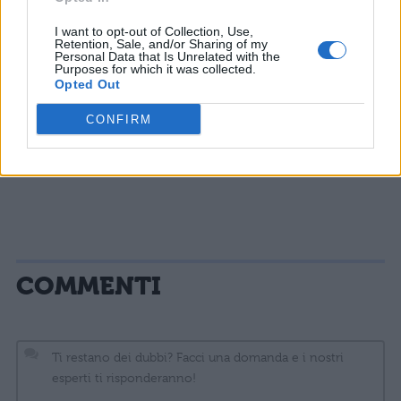
Per approfondire leggi:
I want to opt-out of Collection, Use,
Retention, Sale, and/or Sharing of my
Personal Data that Is Unrelated with the
Teorie del complotto lunare: prove e
Purposes for which it was collected.
Opted Out
obiezioni
CONFIRM
Sbarco sulla Luna: fra leggenda e realtà
COMMENTI