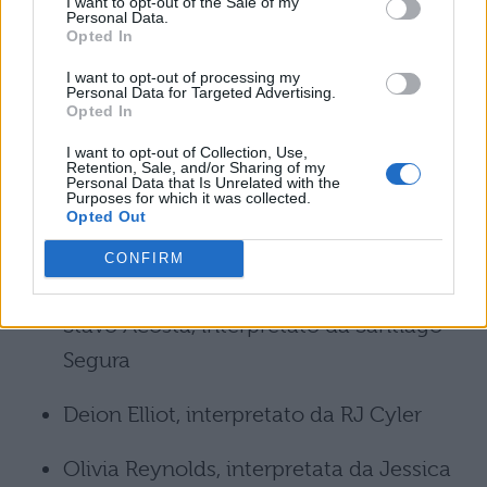
Will Belmont, interpretato da Connor
I want to opt-out of the Sale of my
Personal Data.
Weil
Opted In
I want to opt-out of processing my
Clark Hudson, interpretato da Jason
Personal Data for Targeted Advertising.
Opted In
Wiles
I want to opt-out of Collection, Use,
Retention, Sale, and/or Sharing of my
Margaret Duval, interpretata da Tracy
Personal Data that Is Unrelated with the
Purposes for which it was collected.
Middendorf
Opted Out
CONFIRM
Zoe Vaughn, interpretata da Kiana Ledé
Stavo Acosta, interpretato da Santiago
Segura
Deion Elliot, interpretato da RJ Cyler
Olivia Reynolds, interpretata da Jessica