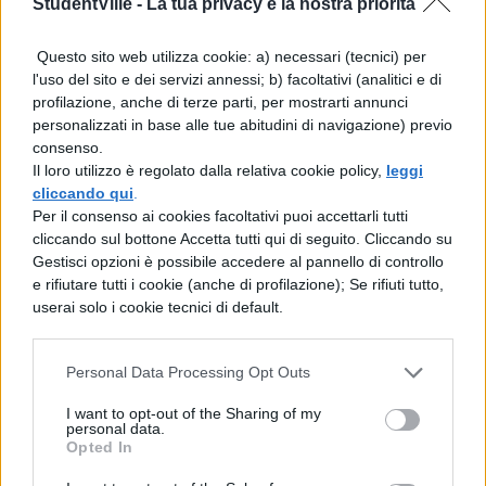
StudentVille -
La tua privacy è la nostra priorità
Ecco i principali:
Questo sito web utilizza cookie: a) necessari (tecnici) per
Emma Duval, interpretata da Willa
l'uso del sito e dei servizi annessi; b) facoltativi (analitici e di
profilazione, anche di terze parti, per mostrarti annunci
Fitzgerald
personalizzati in base alle tue abitudini di navigazione) previo
consenso.
Audrey Jensei, interpretata da Bex
Il loro utilizzo è regolato dalla relativa cookie policy,
leggi
cliccando qui
.
Taylor Klaus
Per il consenso ai cookies facoltativi puoi accettarli tutti
cliccando sul bottone Accetta tutti qui di seguito. Cliccando su
Noah Foster, interpretato da John Karma
Gestisci opzioni è possibile accedere al pannello di controllo
e rifiutare tutti i cookie (anche di profilazione); Se rifiuti tutto,
userai solo i cookie tecnici di default.
Brooke Maddox, interpretata da Carlson
Young
Personal Data Processing Opt Outs
Kieran Wilcox, interpretato da Amadeus
I want to opt-out of the Sharing of my
personal data.
Serafini
Opted In