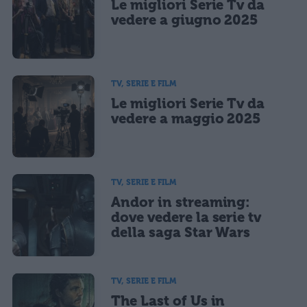
Le migliori Serie Tv da
Ho letto e acconsento l'
informativa
sulla privacy
CONFERMA E PUBBLICA
vedere a giugno 2025
Acconsento all'uso dei miei dati da parte di terzi per finalità di
marketing diretto con modalità automatizzate o tradizionali
TV, SERIE E FILM
Le migliori Serie Tv da
vedere a maggio 2025
TV, SERIE E FILM
Andor in streaming:
dove vedere la serie tv
della saga Star Wars
TV, SERIE E FILM
The Last of Us in