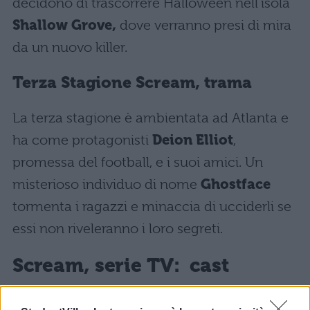
decidono di trascorrere Halloween nell’isola
Shallow Grove,
dove verranno presi di mira
da un nuovo killer.
Terza Stagione Scream, trama
La terza stagione è ambientata ad Atlanta e
ha come protagonisti
Deion Elliot
,
promessa del football, e i suoi amici. Un
misterioso individuo di nome
Ghostface
tormenta i ragazzi e minaccia di ucciderli se
essi non riveleranno i loro segreti.
Scream, serie TV: cast
La serie è costellata da tanti personaggi.