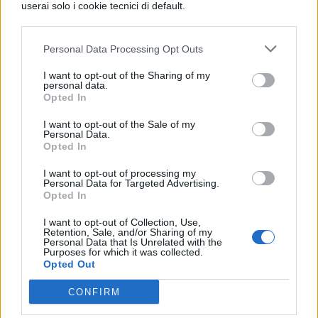
userai solo i cookie tecnici di default.
ricicla denaro sporto per i cartelli della droga
messicani. L’uomo, insieme alla moglie
Personal Data Processing Opt Outs
Wendy e ai figli Charlotte Jonah, in seguito
I want to opt-out of the Sharing of my
personal data.
ad alcuni problemi, si trasferisce in un
Opted In
villaggio turistico nelle Ozark del Missouri. Se
I want to opt-out of the Sale of my
volete seguire tutti gli altri aggiornamenti
Personal Data.
Opted In
sull’attrice potete seguire il suo profilo
I want to opt-out of processing my
Instagram,
sofiahub
.
Personal Data for Targeted Advertising.
Opted In
Leggi anche:
Ozark 2 streaming: come
I want to opt-out of Collection, Use,
vederlo
Retention, Sale, and/or Sharing of my
Personal Data that Is Unrelated with the
Purposes for which it was collected.
Opted Out
COMMENTI
CONFIRM