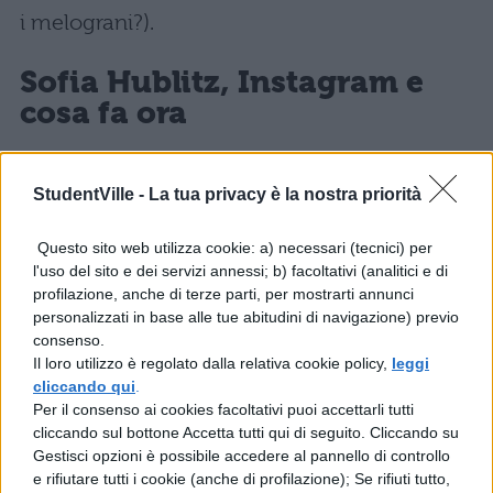
i melograni?).
Sofia Hublitz, Instagram e
cosa fa ora
Al momento la giovane attrice è impegnata
StudentVille -
La tua privacy è la nostra priorità
con Ozark, la serie TV disponibile su
Netflix
che è arrivata alla terza stagione. Le puntate
Questo sito web utilizza cookie: a) necessari (tecnici) per
l'uso del sito e dei servizi annessi; b) facoltativi (analitici e di
di
Ozark 3
sono in fase di registrazione e il
profilazione, anche di terze parti, per mostrarti annunci
tutto dovrebbe concludersi entro ottobre,
personalizzati in base alle tue abitudini di navigazione) previo
consenso.
dunque la terza stagione dovrebbe apparire
Il loro utilizzo è regolato dalla relativa cookie policy,
leggi
sulla piattaforma streaming l’anno prossimo.
cliccando qui
.
Per il consenso ai cookies facoltativi puoi accettarli tutti
Nella serie Sofia Hublitz interpreta Charlotte
cliccando sul bottone Accetta tutti qui di seguito. Cliccando su
Byrde, la figlia di Marty Byrde (
Jason
Gestisci opzioni è possibile accedere al pannello di controllo
e rifiutare tutti i cookie (anche di profilazione); Se rifiuti tutto,
Bateman
), un consulente finanziario che