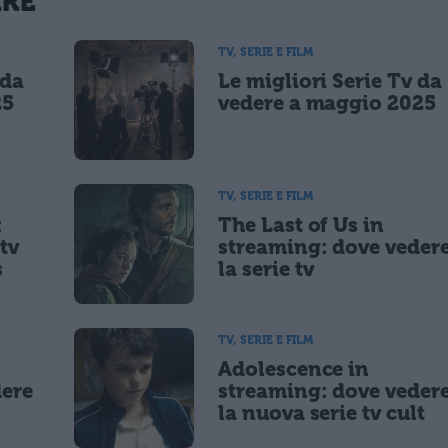
ARE
 un cookie salvi i tuoi dati (nome, email) per il prossimo commento.
TV, SERIE E FILM
 da
Le migliori Serie Tv da
lità di marketing diretto con modalità automatizzate o tradizionali
25
vedere a maggio 2025
TV, SERIE E FILM
:
The Last of Us in
tv
streaming: dove veder
s
la serie tv
TV, SERIE E FILM
Adolescence in
dere
streaming: dove veder
la nuova serie tv cult