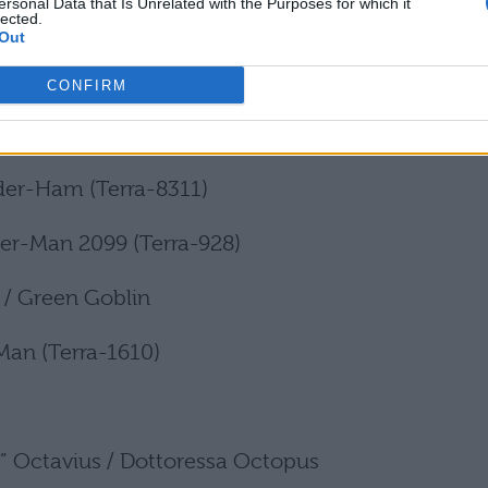
ersonal Data that Is Unrelated with the Purposes for which it
lected.
Out
CONFIRM
der-Man Noir (Terra-90214)
ider-Ham (Terra-8311)
der-Man 2099 (Terra-928)
/ Green Goblin
-Man (Terra-1610)
v” Octavius / Dottoressa Octopus