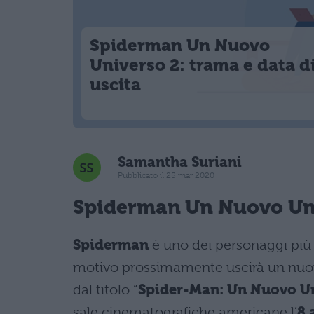
Spiderman Un Nuovo
Universo 2: trama e data d
uscita
Samantha Suriani
Pubblicato il 25 mar 2020
Spiderman Un Nuovo Univ
Spiderman
è uno dei personaggi più
motivo prossimamente uscirà un nuov
dal titolo “
Spider-Man: Un Nuovo Un
sale cinematografiche americane l’
8 