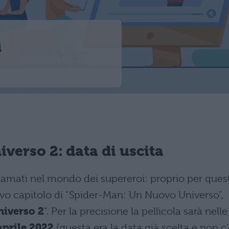
i
erso 2: data di uscita
 amati nel mondo dei supereroi: proprio per ques
o capitolo di “Spider-Man: Un Nuovo Universo”,
iverso 2
“. Per la precisione la pellicola sarà nelle
aprile 2022
(questa era la data già scelta e non c