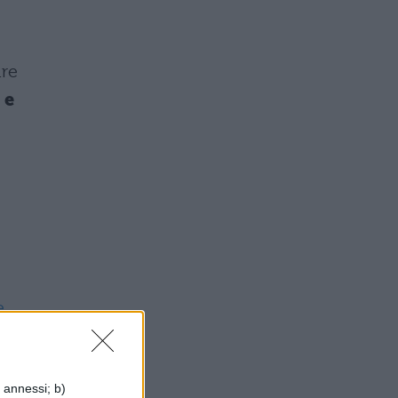
are
 e
e
i annessi; b)