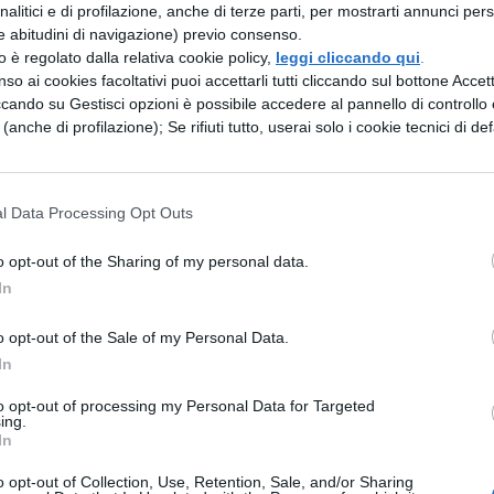
analitici e di profilazione, anche di terze parti, per mostrarti annunci pers
verso 2: cast
e abitudini di navigazione) previo consenso.
zzo è regolato dalla relativa cookie policy,
leggi cliccando qui
.
so ai cookies facoltativi puoi accettarli tutti cliccando sul bottone Accetta
el secondo capitolo, vediamo insieme gli attori e 
ccando su Gestisci opzioni è possibile accedere al pannello di controllo e
e (anche di profilazione); Se rifiuti tutto, userai solo i cookie tecnici di def
Spider-Man (Terra-1610)
l Data Processing Opt Outs
pider-Gwen (Terra-65)
o opt-out of the Sharing of my personal data.
In
owler
o opt-out of the Sale of my Personal Data.
pider-Man (Terra-616)
In
pin
to opt-out of processing my Personal Data for Targeted
ing.
In
s
o opt-out of Collection, Use, Retention, Sale, and/or Sharing