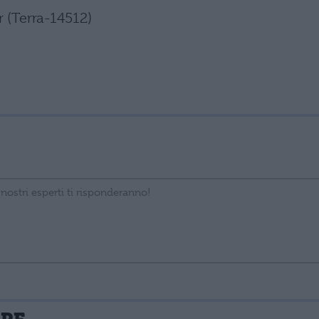
r (Terra-14512)
La tua email sarà utilizzata per comunicarti se qualcuno risponde al tuo commento e non sarà pubblicata. Dichiari di avere preso visione e di accettare quanto previsto dalla