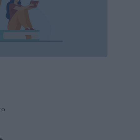
to
’è