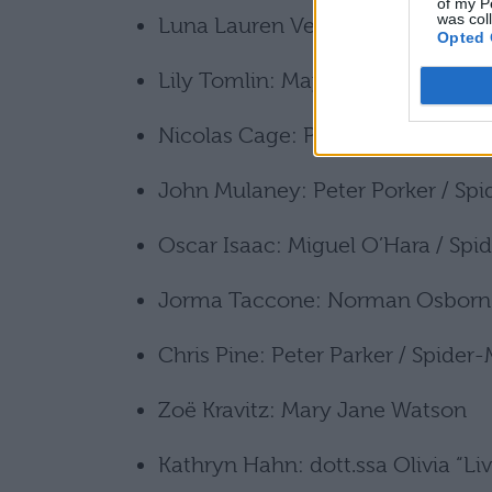
of my P
was col
Luna Lauren Velez: Rio Morales
Opted 
Lily Tomlin: May Parker
Nicolas Cage: Peter Parker / Spi
John Mulaney: Peter Porker / Sp
Oscar Isaac: Miguel O’Hara / Spi
Jorma Taccone: Norman Osborn 
Chris Pine: Peter Parker / Spider
Zoë Kravitz: Mary Jane Watson
Kathryn Hahn: dott.ssa Olivia “Li