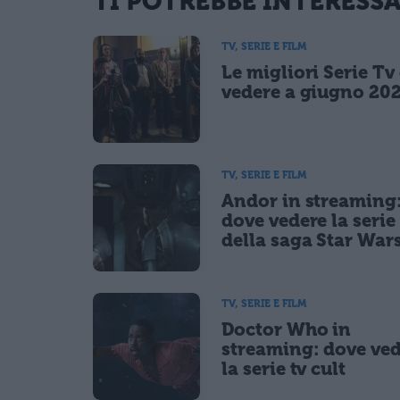
TI POTREBBE INTERESS
informativa privacy
. Pubblicando questo commento dai il consenso affinché
Ho letto e acconsento l'
informativa
sulla privacy
TV, SERIE E FILM
CONFERMA E PUBBLICA
Le migliori Serie Tv
Acconsento all'uso dei miei dati da parte di terzi per fina
vedere a giugno 20
TV, SERIE E FILM
Andor in streaming
dove vedere la serie 
della saga Star War
TV, SERIE E FILM
Doctor Who in
streaming: dove ve
la serie tv cult