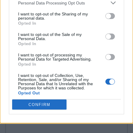
Personal Data Processing Opt Outs
interessanti per il personaggio. Per finire, gli
autori hanno rivelato che i segreti di Jack
I want to opt-out of the Sharing of my
personal data.
Opted In
non sono affatto finiti quindi i fan
scopriranno altre sorprendenti rivelazioni,
I want to opt-out of the Sale of my
Personal Data.
soprattutto per quanto riguarda il periodo
Opted In
del passato in cui il protagonista era in
I want to opt-out of processing my
Personal Data for Targeted Advertising.
guerra.
Opted In
I want to opt-out of Collection, Use,
Retention, Sale, and/or Sharing of my
Personal Data that Is Unrelated with the
COMMENTI
Purposes for which it was collected.
Opted Out
CONFIRM