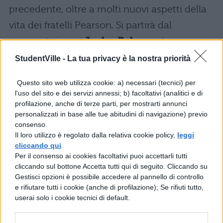
precedente, oltre a molti nuovi aspetti della
vita dei fratelli Pearson. Si partirà dal
momento in cui
Jack e Rebecca
tornano a
Pittsburgh dopo la visita a Los Angeles,
StudentVille -
La tua privacy è la nostra priorità
momento in cui nasceranno nuove difficoltà
Questo sito web utilizza cookie: a) necessari (tecnici) per
per la coppia.
Beth
, invece, approfondirà la
l'uso del sito e dei servizi annessi; b) facoltativi (analitici e di
sua passione per la danza tanto che l’attrice
profilazione, anche di terze parti, per mostrarti annunci
personalizzati in base alle tue abitudini di navigazione) previo
Susan Kelechi Watson ha ammesso che la
consenso.
vedremo nuovamente ballare ma su stili
Il loro utilizzo è regolato dalla relativa cookie policy,
leggi
cliccando qui
.
diversi. La famiglia di
Randall Pearson
,
Per il consenso ai cookies facoltativi puoi accettarli tutti
cliccando sul bottone Accetta tutti qui di seguito. Cliccando su
invece, sarà alle prese con il trasloco per
Gestisci opzioni è possibile accedere al pannello di controllo
Philadelphia: da un quartiere pieno di
e rifiutare tutti i cookie (anche di profilazione); Se rifiuti tutto,
userai solo i cookie tecnici di default.
bianchi passerà ad uno con moltissimi afro-
americani quindi si attendono sviluppi molti