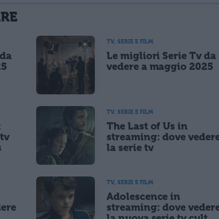
La tua email sarà utilizzata per comunicarti se qualcuno risponde al tuo commento e non sarà pubblicata. Dichiari di avere preso visione e di accettare quanto previsto dalla
ARE
 un cookie salvi i tuoi dati (nome, email) per il prossimo commento.
TV, SERIE E FILM
 da
Le migliori Serie Tv da
lità di marketing diretto con modalità automatizzate o tradizionali
25
vedere a maggio 2025
TV, SERIE E FILM
:
The Last of Us in
tv
streaming: dove veder
s
la serie tv
TV, SERIE E FILM
Adolescence in
dere
streaming: dove veder
la nuova serie tv cult