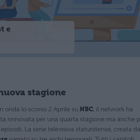
t e
a nuova stagione
 in onda lo scorso 2 Aprile su
NBC
, il network ha
tata rinnovata per una quarta stagione ma anche 
 episodi. La serie televisiva statunitense, creata d
are
narrato su tre archi temporali. Tutti i capitoli