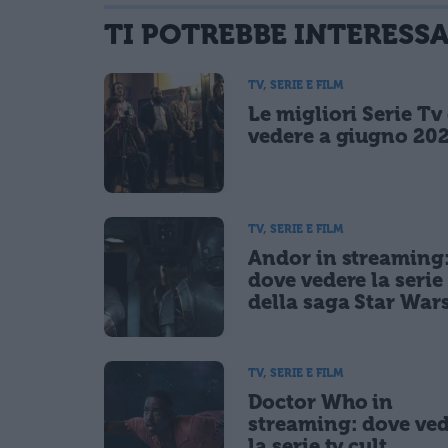
TI POTREBBE INTERESS
informativa privacy
. Pubblicando questo commento dai il consenso affinché
Ho letto e acconsento l'
informativa
sulla privacy
TV, SERIE E FILM
CONFERMA E PUBBLICA
Le migliori Serie Tv
Acconsento all'uso dei miei dati da parte di terzi per fina
vedere a giugno 20
TV, SERIE E FILM
Andor in streaming
dove vedere la serie 
della saga Star War
TV, SERIE E FILM
Doctor Who in
streaming: dove ve
la serie tv cult