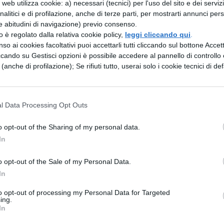
ler della nuova stagione
web utilizza cookie: a) necessari (tecnici) per l'uso del sito e dei serviz
analitici e di profilazione, anche di terze parti, per mostrarti annunci pers
e abitudini di navigazione) previo consenso.
a stagione di “This is Us”, sono stati confermati tu
zzo è regolato dalla relativa cookie policy,
leggi cliccando qui
.
enti ad eccezione dell’attrice Melanie Liburd che
so ai cookies facoltativi puoi accettarli tutti cliccando sul bottone Accetta
ccando su Gestisci opzioni è possibile accedere al pannello di controllo e
cast ufficiale
:
e (anche di profilazione); Se rifiuti tutto, userai solo i cookie tecnici di def
ta Jack Pearson;
l Data Processing Opt Outs
ie di Jack;
o opt-out of the Sharing of my personal data.
o di Rebecca e Jack;
In
becca e Jack;
o opt-out of the Sale of my Personal Data.
In
Rebecca e Jack;
to opt-out of processing my Personal Data for Targeted
ing.
In
arson, la moglie di Randall;