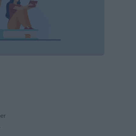
per
a