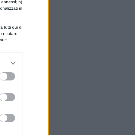
i annessi; b)
onalizzati in
tti
 tutti qui di
 rifiutare
ault.