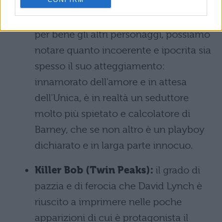
facendoci vedere tutto con i suoi
occhi. Ma al tempo stesso, osservando
per bene gli altri personaggi, possiamo
notare quanto incoerente e ipocrita sia
spesso il suo atteggiamento:
innamorato dell'amore e in attesa
dell'Unica, è in realtà un seduttore
molto più spietato e calcolatore di
Barney, che se non altro è un playboy
dichiarato e in larga parte innocuo.
Killer Bob (Twin Peaks):
il grado di
pazzia e di ferocia che David Lynch è
riuscito a imprimere nelle poche
apparizioni di cui è protagonista il