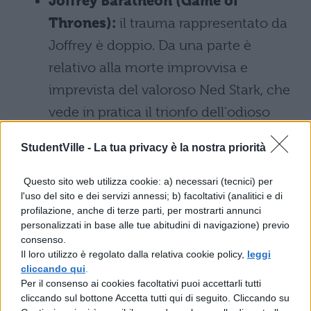
Joffrey Baratheon (Game of
Thrones):
il trauma rappresentato da
Joffrey è doppio. Da una parte è
relativo alla morte improvvisa e
imprevista del valoroso Ned Stark, che
vede in pratica il trionfo dell'odioso
ragazzino. E dall'altra la
StudentVille -
La tua privacy è la nostra priorità
consapevolezza che, nonostante
l'estrema antipatia causata dal suo
Questo sito web utilizza cookie: a) necessari (tecnici) per
l'uso del sito e dei servizi annessi; b) facoltativi (analitici e di
sadismo e dall'arroganza estrema, la
profilazione, anche di terze parti, per mostrarti annunci
sua morte, per quanto piacevole, non è
personalizzati in base alle tue abitudini di navigazione) previo
consenso.
in grado di ridarci la serenità perduta.
Il loro utilizzo è regolato dalla relativa cookie policy,
leggi
cliccando qui
.
Negan (The Walking Dead):
in una
Per il consenso ai cookies facoltativi puoi accettarli tutti
cliccando sul bottone Accetta tutti qui di seguito. Cliccando su
serie tv in cui i protagonisti sono