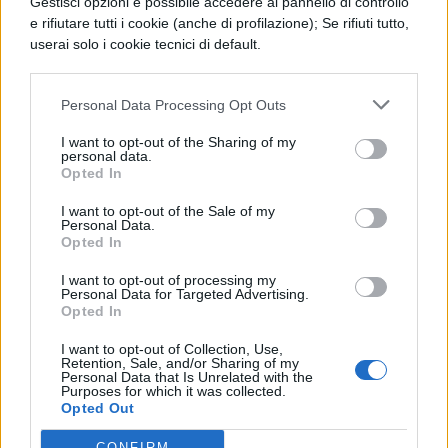
Gestisci opzioni è possibile accedere al pannello di controllo
costantemente in balia di pericoli
e rifiutare tutti i cookie (anche di profilazione); Se rifiuti tutto,
userai solo i cookie tecnici di default.
estremi, circostanze esterne
incontrollabili e orde di zombie, Negan
Personal Data Processing Opt Outs
spicca su ogni altro villain per il modo
I want to opt-out of the Sharing of my
in cui ci fa sentire l'impotenza dei
personal data.
Opted In
nostri eroi. E senza fare spoiler
possiamo almeno alludere alla pesante
I want to opt-out of the Sale of my
Personal Data.
e brutale morte di cui è responsabile
Opted In
con totale indifferenza.
I want to opt-out of processing my
Personal Data for Targeted Advertising.
Opted In
Ted Mosby (How I Met Your
I want to opt-out of Collection, Use,
Mother):
Ted è davvero uno strano
Retention, Sale, and/or Sharing of my
Personal Data that Is Unrelated with the
personaggio. Si tratta di colui che
Purposes for which it was collected.
Opted Out
guida la narrazione della serie tv,
CONFIRM