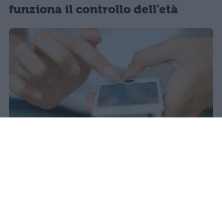
funziona il controllo dell'età
Il 21 luglio la Francia ha approvato
una legge che vieta ai minori di
quindici anni l'accesso ai social
network, in vigore dal 1° settembre.