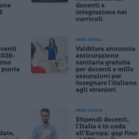
ione
docenti e
6
integrazione nei
curricoli
NEWS SCUOLA
centi
Valditara annuncia
2026-
assicurazione
nimo
sanitaria gratuita
e punta
per docenti e mille
assunzioni per
insegnare l'italiano
agli stranieri
NEWS SCUOLA
Stipendi docenti,
l'Italia è in coda
date,
all'Europa: gap fino