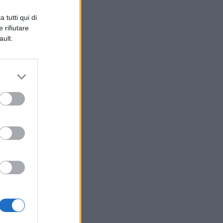
b
 tutti qui di
n
 rifiutare
ault.
to
a
i