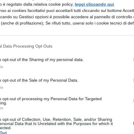
 a fare sesso protetto, parlando dei pericoli sul we
zzo è regolato dalla relativa cookie policy,
leggi cliccando qui
.
so ai cookies facoltativi puoi accettarli tutti cliccando sul bottone Accetta
ting, ossia all’invio di materiale intimo in Rete. I
ccando su Gestisci opzioni è possibile accedere al pannello di controllo e
frontare questa tematica, ma era affiancato da ben
e (anche di profilazione); Se rifiuti tutto, userai solo i cookie tecnici di def
a Nada Loffredi e l’avvocato Lorenzo Puglisi,
 porn
. In realtà non è la prima volta che Puglisi e
l Data Processing Opt Outs
sensibilizzare i ragazzi, per questo motivo era tut
o opt-out of the Sharing of my personal data.
 docenti non è andata giù. E così se la sono pres
In
 De Faveri che avrebbe permesso l’incontro a loro
n collegio docenti per discutere della questione e
o opt-out of the Sale of my Personal Data.
In
pere gli studenti: “
Ci è giunta voce che i professor
to opt-out of processing my Personal Data for Targeted
torizzazione agli ospiti che verranno invitati alle
ing.
In
e al mondo che venga istituita una pratica del
 punto, vietare le autogestioni
“.
o opt-out of Collection, Use, Retention, Sale, and/or Sharing
ersonal Data that Is Unrelated with the Purposes for which it
lected.
Out