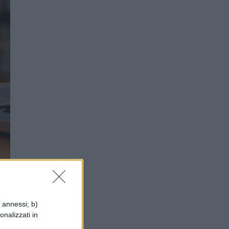
o:
i annessi; b)
onalizzati in