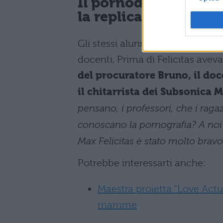
Il pornodivo Max Feli
la replica degli stude
Gli stessi alunni quindi vedono 
docenti. Prima di Felicitas avev
del procuratore Bruno, il doc
il chitarrista dei Subsonica 
pensano, i professori, che i raga
conoscano la pornografia? A noi 
Max Felicitas è stato molto bravo
Potrebbe interessarti anche:
Maestra proietta “Love Actua
mamme