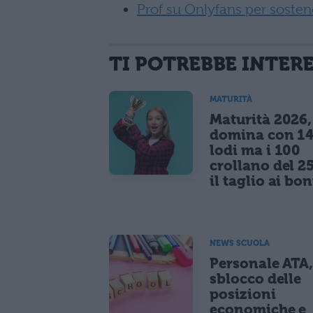
Prof su Onlyfans per sostene
TI POTREBBE INTER
MATURITÀ
Maturità 2026, 
domina con 14
lodi ma i 100
crollano del 2
il taglio ai bo
NEWS SCUOLA
Personale ATA
sblocco delle
posizioni
economiche e