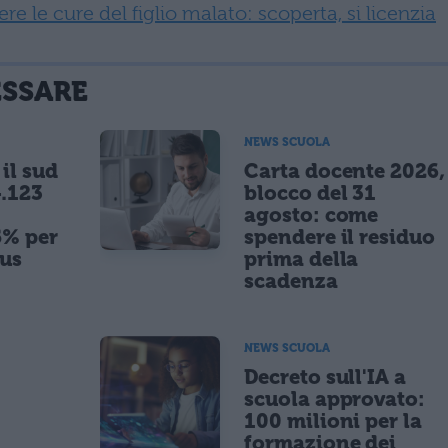
re le cure del figlio malato: scoperta, si licenzia
ESSARE
NEWS SCUOLA
il sud
Carta docente 2026,
.123
blocco del 31
agosto: come
5% per
spendere il residuo
nus
prima della
scadenza
NEWS SCUOLA
,
Decreto sull'IA a
scuola approvato:
100 milioni per la
formazione dei