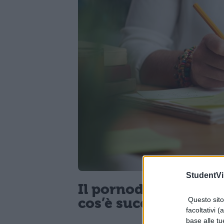
StudentVil
Il pornodivo Max Feli
cos’è successo
Questo sito 
facoltativi (
base alle tu