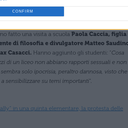
citas ospite in un liceo di Torin
nti
CONFIRM
una mancanza di fiducia da parte degli stessi
ano fatto una visita a scuola
Paola Caccia, figlia
ente di filosofia e divulgatore Matteo Saudin
Max Casacci.
Hanno aggiunto gli studenti: “
Cosa
zzi di un liceo non abbiano rapporti sessuali e non
sembra solo ipocrisia, peraltro dannosa, visto che
 a sensibilizzare su temi importanti
“.
lly” in una quinta elementare, la protesta delle