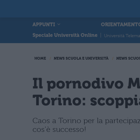
APPUNTI
ORIENTAMENT
Speciale Università Online
|
Università Telema
HOME
NEWS SCUOLA E UNIVERSITÀ
NEWS SCUO
Il pornodivo Ma
Torino: scoppi
Caos a Torino per la partecipaz
cos'è successo!