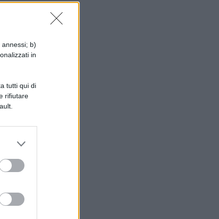
i annessi; b)
onalizzati in
 tutti qui di
 rifiutare
ault.
l
a