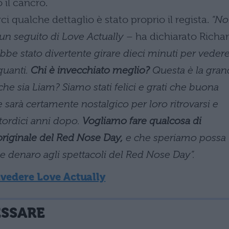
 il cancro.
ci qualche dettaglio è stato proprio il regista.
“No
 un seguito di Love Actually
– ha dichiarato Richa
be stato divertente girare dieci minuti per veder
quanti.
Chi è invecchiato meglio?
Questa è la gra
 sia Liam? Siamo stati felici e grati che buona
e sarà certamente nostalgico per loro ritrovarsi e
ttordici anni dopo.
Vogliamo fare qualcosa di
m originale del Red Nose Day,
e che speriamo possa
i e denaro agli spettacoli del Red Nose Day”.
ivedere Love Actually
ESSARE