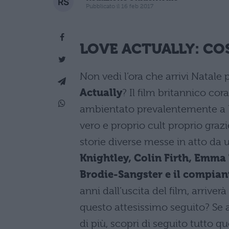
Pubblicato il 16 feb 2017
LOVE ACTUALLY: CO
Non vedi l’ora che arrivi Natal
Actually
? Il film britannico cor
ambientato prevalentemente a L
vero e proprio cult proprio grazie
storie diverse messe in atto da un
Knightley, Colin Firth, Emm
Brodie-Sangster e il compia
anni dall’uscita del film, arriver
questo attesissimo seguito? Se a
di più, scopri di seguito tutto q