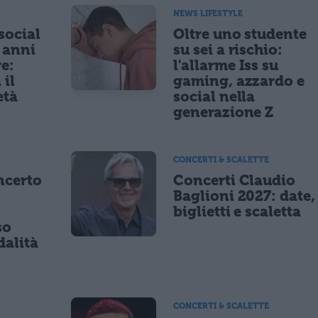
NEWS LIFESTYLE
 social
Oltre uno studente
5 anni
su sei a rischio:
re:
l'allarme Iss su
 il
gaming, azzardo e
età
social nella
generazione Z
CONCERTI & SCALETTE
ncerto
Concerti Claudio
Baglioni 2027: date,
8
biglietti e scaletta
so
dalità
CONCERTI & SCALETTE