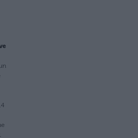
ve
 un
e
14
ne
y.