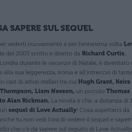
SA SAPERE SUL SEQUEL
e per vederti nuovamente e per l’ennesima volta
Lo
ale del 2003 scritto e diretto da
Richard Curtis
,
ondra durante le vacanze di Natale, è diventato
 alla sua leggerezza, ironia e all’intreccio di tant
 cast di attori stellari tra cui
Hugh Grant, Keira
a Thompson, Liam Neeson,
un piccolo
Thomas
nto Alan Rickman.
La novità è che, a distanza di 
à un
sequel di Love Actually
! Cosa aspettarci da
nche tu non vedi l’ora di vedere il sequel e saper
uello che c’è da sapere sul seguito di Love Actuall