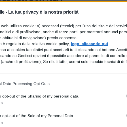
le -
La tua privacy è la nostra priorità
ally non sarà un vero e proprio film, ma avrà la
uindi avrà una breve durata, di circa
10 minuti.
web utilizza cookie: a) necessari (tecnici) per l'uso del sito e dei serviz
corto è stato realizzato per il
Red Nose Day,
un
analitici e di profilazione, anche di terze parti, per mostrarti annunci pers
e abitudini di navigazione) previo consenso.
to da Comic Relief per raccogliere fondi per
zzo è regolato dalla relativa cookie policy,
leggi cliccando qui
.
he vivono nei Paesi più poveri del mondo. Il titolo
so ai cookies facoltativi puoi accettarli tutti cliccando sul bottone Accetta
ccando su Gestisci opzioni è possibile accedere al pannello di controllo e
ed Nose Day Actually.
Ogni anno, infatti, per
e (anche di profilazione); Se rifiuti tutto, userai solo i cookie tecnici di def
ale si realizzano dei cortometraggi divertenti, con
 Chris Martin e i Coldplay hanno collaborato con i
l Data Processing Opt Outs
usical spassosissimo ispirato alla saga creata d
o opt-out of the Sharing of my personal data.
In
o opt-out of the Sale of my Personal Data.
 DI LOVE ACTUALLY?
In