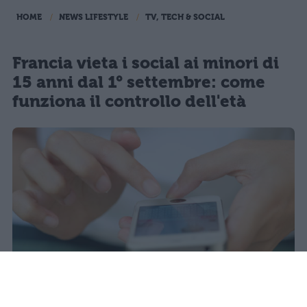
HOME
NEWS LIFESTYLE
TV, TECH & SOCIAL
Francia vieta i social ai minori di
15 anni dal 1° settembre: come
funziona il controllo dell'età