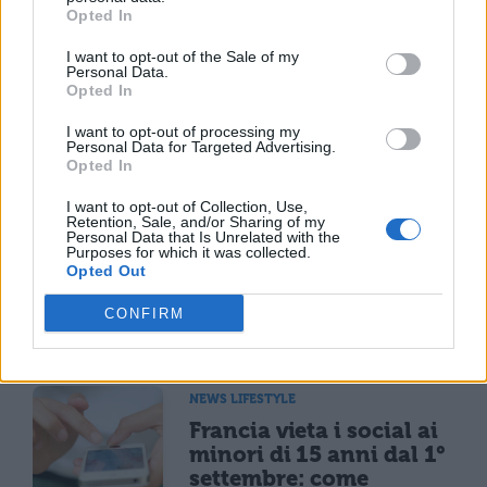
in base alla postazione scelta. I prezzi si
Opted In
aggirano tra i 3,30€ ai 7,70€. Il costo va ad
I want to opt-out of the Sale of my
Personal Data.
aumentare se la partita si svolgerà in
Opted In
modalità diurna o serale; infatti in
I want to opt-out of processing my
Personal Data for Targeted Advertising.
quest’ultimo caso il prezzo può arrivare
Opted In
anche ai 40,00€.
I want to opt-out of Collection, Use,
Retention, Sale, and/or Sharing of my
Personal Data that Is Unrelated with the
Purposes for which it was collected.
Opted Out
CONFIRM
TI POTREBBE INTERESSARE
NEWS LIFESTYLE
Francia vieta i social ai
minori di 15 anni dal 1°
settembre: come