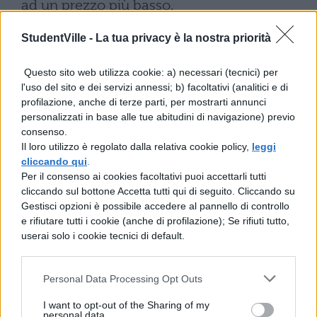
ad un prezzo più basso.
Sconti biglietti
StudentVille -
La tua privacy è la nostra priorità
Internazionali di Tennis
Questo sito web utilizza cookie: a) necessari (tecnici) per
Roma 2018
l'uso del sito e dei servizi annessi; b) facoltativi (analitici e di
profilazione, anche di terze parti, per mostrarti annunci
personalizzati in base alle tue abitudini di navigazione) previo
Le gare inizieranno tra pochissimo, quindi
consenso.
non vi rimane che organizzarvi bene se
Il loro utilizzo è regolato dalla relativa cookie policy,
leggi
cliccando qui
.
avete intenzione di recarvi direttamente
Per il consenso ai cookies facoltativi puoi accettarli tutti
presso il Foro Italico. Potrete trovare i
cliccando sul bottone Accetta tutti qui di seguito. Cliccando su
Gestisci opzioni è possibile accedere al pannello di controllo
biglietti a prezzi vantaggiosi su Internet,
e rifiutare tutti i cookie (anche di profilazione); Se rifiuti tutto,
consultando siti come Viagogo, Sosbiglietti
userai solo i cookie tecnici di default.
o direttamente sul sito Internazionali BNL
Roma. Le offerte disponibili su questi siti
Personal Data Processing Opt Outs
partono da un costo molto basso che varia
I want to opt-out of the Sharing of my
personal data.