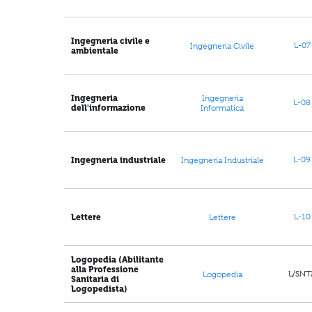
Ingegneria civile e
L-07
Ingegneria Civile
ambientale
Ingegneria
Ingegneria
L-08
dell'informazione
Informatica
L-09
Ingegneria industriale
Ingegneria Industriale
L-10
Lettere
Lettere
Logopedia (Abilitante
alla Professione
L/SNT
Logopedia
Sanitaria di
Logopedista)