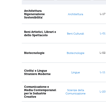
Architettura
L-17
Rigenerazione
Architettura
Sostenibilita'
Beni Artistici, Librari e
L-01
Beni Culturali
dello Spettacolo
L-02
Biotecnologie
Biotecnologie
Civilta' e Lingue
L-11
Lingue
Straniere Moderne
Comunicazione e
Media Contemporanei
Scienze della
L-20
per le Industrie
Comunicazione
Creative