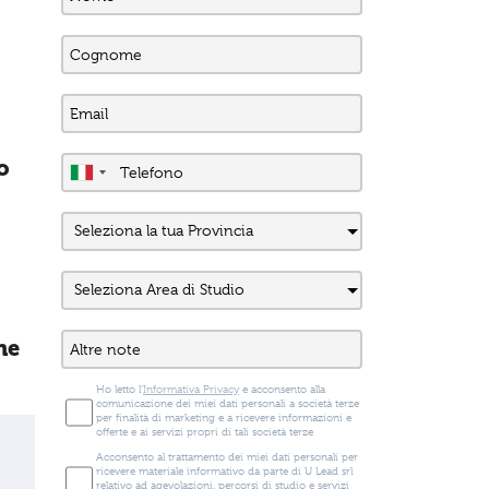
o
ne
Ho letto l'
Informativa Privacy
e acconsento alla
comunicazione dei miei dati personali a società terze
per finalità di marketing e a ricevere informazioni e
offerte e ai servizi propri di tali società terze
Acconsento al trattamento dei miei dati personali per
ricevere materiale informativo da parte di U Lead srl
relativo ad agevolazioni, percorsi di studio e servizi