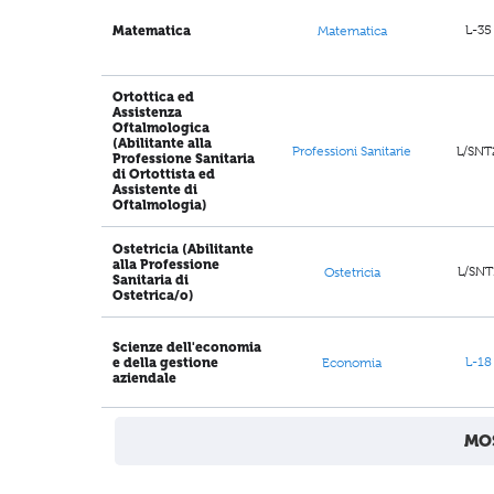
L-35
Matematica
Matematica
Ortottica ed
Assistenza
Oftalmologica
(Abilitante alla
L/SNT
Professioni Sanitarie
Professione Sanitaria
di Ortottista ed
Assistente di
Oftalmologia)
Ostetricia (Abilitante
alla Professione
L/SNT
Ostetricia
Sanitaria di
Ostetrica/o)
Scienze dell'economia
L-18
e della gestione
Economia
aziendale
MOS