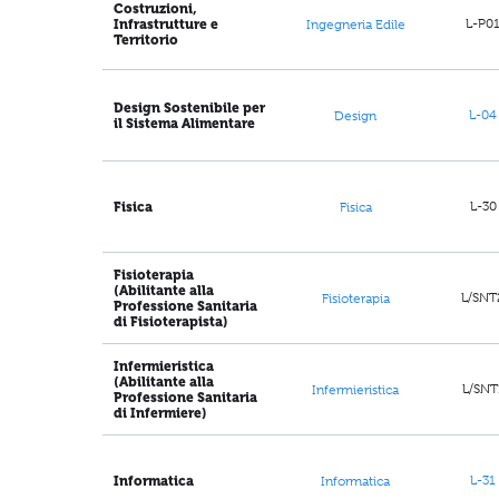
Costruzioni,
L-P0
Infrastrutture e
Ingegneria Edile
Territorio
Design Sostenibile per
L-04
Design
il Sistema Alimentare
L-30
Fisica
Fisica
Fisioterapia
(Abilitante alla
L/SNT
Fisioterapia
Professione Sanitaria
di Fisioterapista)
Infermieristica
(Abilitante alla
L/SNT
Infermieristica
Professione Sanitaria
di Infermiere)
L-31
Informatica
Informatica