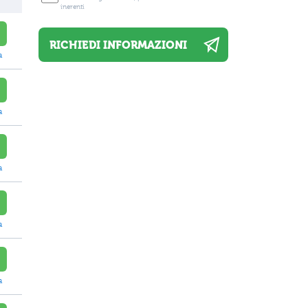
inerenti
a
a
a
a
a