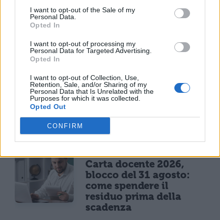
Programma Rita Levi
I want to opt-out of the Sale of my
Montalcini, 54 vincitori
Personal Data.
selezionati: 25,5 milioni
Opted In
per assunzioni e ricerca
I want to opt-out of processing my
Personal Data for Targeted Advertising.
Opted In
NEWS SCUOLA E UNIVERSITÀ
I want to opt-out of Collection, Use,
Consiglio di Stato
Retention, Sale, and/or Sharing of my
Personal Data that Is Unrelated with the
ordina gli scorrimenti a
Purposes for which it was collected.
Medicina: 200 posti
Opted Out
riassegnati per merito
CONFIRM
NEWS SCUOLA
Carta docente 2026,
blocco del 31 agosto:
come spendere il
residuo prima della
scadenza