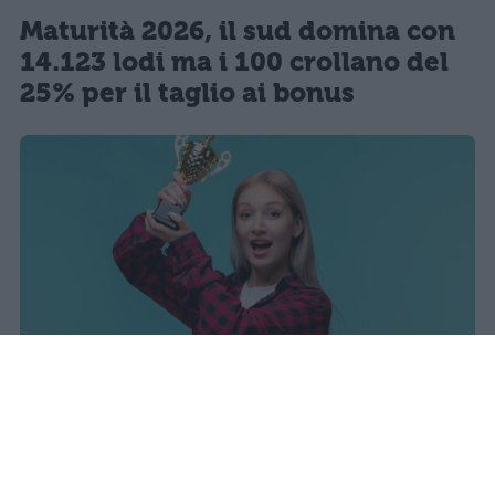
Maturità 2026, il sud domina con
14.123 lodi ma i 100 crollano del
25% per il taglio ai bonus
I dati ufficiali della Maturità 2026
rivelano una concentrazione di