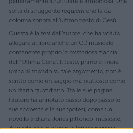
perfettamente strutturata e armoniosa. Una
sorta di struggente
requiem
che fa da
colonna sonora all’ultimo pasto di Gesù.
Questa è la tesi dell’autore, che ha voluto
allegare al libro anche un CD musicale
contenente proprio la misteriosa traccia
dell'”Ultima Cena”. Il testo, primo e finora
unico al mondo su tale argomento, non è
scritto come un saggio ma piuttosto come
un diario quotidiano. Tra le sue pagine,
l’autore ha annotato passo dopo passo le
sue scoperte e le sue ipotesi, come un
novello Indiana Jones pittorico-musicale,
di modo che qualunque lettore potesse