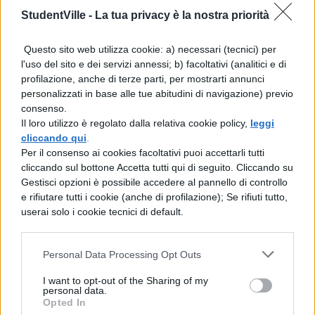
ripercorrere e verificare tutti i passaggi di
StudentVille -
La tua privacy è la nostra priorità
questa incredibile scoperta.
Questo sito web utilizza cookie: a) necessari (tecnici) per
l'uso del sito e dei servizi annessi; b) facoltativi (analitici e di
profilazione, anche di terze parti, per mostrarti annunci
personalizzati in base alle tue abitudini di navigazione) previo
consenso.
Il loro utilizzo è regolato dalla relativa cookie policy,
leggi
cliccando qui
.
TI POTREBBE INTERESSARE
Per il consenso ai cookies facoltativi puoi accettarli tutti
cliccando sul bottone Accetta tutti qui di seguito. Cliccando su
MATURITÀ
Gestisci opzioni è possibile accedere al pannello di controllo
Maturità 2026, il sud
e rifiutare tutti i cookie (anche di profilazione); Se rifiuti tutto,
domina con 14.123 lodi
userai solo i cookie tecnici di default.
ma i 100 crollano del
25% per il taglio ai
bonus
Personal Data Processing Opt Outs
I want to opt-out of the Sharing of my
personal data.
Opted In
NEWS SCUOLA E UNIVERSITÀ