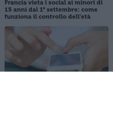
Francia vieta i social ai minori di
15 anni dal 1° settembre: come
funziona il controllo dell'età
Il 21 luglio la Francia ha approvato
una legge che vieta ai minori di
quindici anni l'accesso ai social