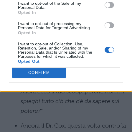
influisce sul numero di pollastre che mi
I want to opt-out of the Sale of my
Personal Data.
Opted In
vengono ad annusare, e non chiedermi
a quale albero stiano abbaiando, visto
I want to opt-out of processing my
Personal Data for Targeted Advertising.
che di sicuro non è il mio, e visto che
Opted In
anche il potere ne risente, ecco: eccomi
I want to opt-out of Collection, Use,
Retention, Sale, and/or Sharing of my
qui durante il mio tempo libero mentre
Personal Data that Is Unrelated with the
Purposes for which it was collected.
Opted Out
un tredicenne studente di psicologia
che non è riuscito a entrare in medicina
CONFIRM
mi fa domande sulla mia vita privata.
Allora ecco il tuo scoop: perché non mi
spieghi tutto ciò che c'è da sapere sul
potere?”
Ancora il Dr. Cox, questa volta contro la