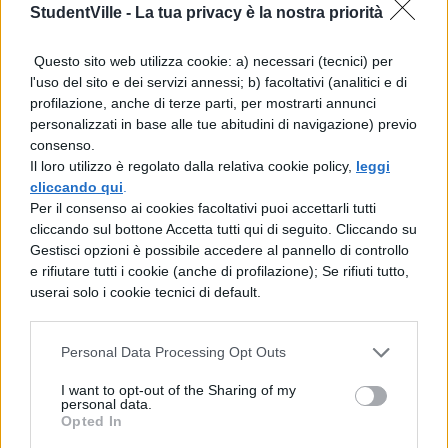
StudentVille -
La tua privacy è la nostra priorità
diventato un dottore? Beh, penso che
Questo sito web utilizza cookie: a) necessari (tecnici) per
sia perché da piccolo volevo aiutare le
l'uso del sito e dei servizi annessi; b) facoltativi (analitici e di
persone. Sai, non racconto questa storia
profilazione, anche di terze parti, per mostrarti annunci
personalizzati in base alle tue abitudini di navigazione) previo
spesso, ma ricordo che quando avevo 7
consenso.
anni ho trovato un uccellino caduto dal
Il loro utilizzo è regolato dalla relativa cookie policy,
leggi
cliccando qui
.
suo nido, l'ho tirato su e l'ho portato a
Per il consenso ai cookies facoltativi puoi accettarli tutti
casa, e gli ho costruito una casa da una
cliccando sul bottone Accetta tutti qui di seguito. Cliccando su
Gestisci opzioni è possibile accedere al pannello di controllo
scatola di scarpe nuove… Oddio! [inizia
e rifiutare tutti i cookie (anche di profilazione); Se rifiuti tutto,
userai solo i cookie tecnici di default.
a ridere] Sono diventato un dottore per
le quattro ragioni che valgono per tutti:
Personal Data Processing Opt Outs
pollastre, denaro, potere e pollastre. Ma
I want to opt-out of the Sharing of my
visto che l'assicurazione medica ha reso
personal data.
Opted In
impossibile fare dei soldi veri, cosa che