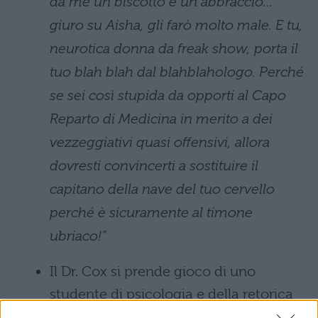
da me un biscotto e un abbraccio…
giuro su Aisha, gli farò molto male. E tu,
neurotica donna da freak show, porta il
tuo blah blah dal blahblahologo. Perché
se sei così stupida da opporti al Capo
Reparto di Medicina in merito a dei
vezzeggiativi quasi offensivi, allora
dovresti convincerti a sostituire il
capitano della nave del tuo cervello
perché è sicuramente al timone
ubriaco!”
Il Dr. Cox si prende gioco di uno
studente di psicologia e della retorica
della vocazione medica:
“Perché sono