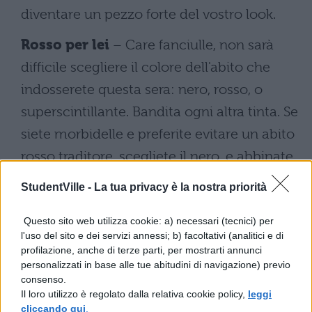
diventare un pezzo forte del vostro look.
Rosso per lei
– Care fanciulle, non sarà
difficile scegliere il colore dell'abito che
indosserete questa sera: nero, rosso, o
superscintillante. Bandita ogni altra tinta. Se
siete morbidelle e preferite evitare un abito
rosso traditore, scegliete il nero, e abbinate
un
accessorio rosso
ben in evidenza. Un
StudentVille -
La tua privacy è la nostra priorità
fermaglio tra i capelli, bracciali e collane
Questo sito web utilizza cookie: a) necessari (tecnici) per
che non dovranno passare in osservato. Se
l'uso del sito e dei servizi annessi; b) facoltativi (analitici e di
siete delle ragazze con una forta
profilazione, anche di terze parti, per mostrarti annunci
personalizzati in base alle tue abitudini di navigazione) previo
personalità ad una cosa non potrete
consenso.
sicuramente rinunciare: una
scarpa
Il loro utilizzo è regolato dalla relativa cookie policy,
leggi
cliccando qui
.