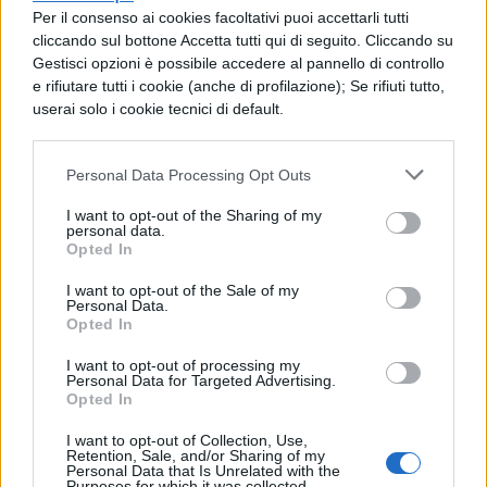
gioiello
con un tacco vertiginoso,
Per il consenso ai cookies facoltativi puoi accettarli tutti
rigorosamente rossa!
cliccando sul bottone Accetta tutti qui di seguito. Cliccando su
Gestisci opzioni è possibile accedere al pannello di controllo
Rosso per lui
– Pensate che indossare il
e rifiutare tutti i cookie (anche di profilazione); Se rifiuti tutto,
userai solo i cookie tecnici di default.
rosso per un uomo sia più difficile?
Antichi!!! Il rosso è un colore amatissimo
Personal Data Processing Opt Outs
dai
dandy
di ogni epoca! Osate con
I want to opt-out of the Sharing of my
cravatte e sciarpe rosse
da abbinare ad
personal data.
Opted In
una camicia nera che valorizzi il vostro
fisico. I più temerari possono osare con una
I want to opt-out of the Sale of my
Personal Data.
camicia rossa
, sicuramente non passerete
Opted In
in secondo piano. Qualcuno indosserà un
I want to opt-out of processing my
Personal Data for Targeted Advertising.
orologio rosso questa sera, altri una cintura
Opted In
per spezzare un look monocolore. Come vi
I want to opt-out of Collection, Use,
Retention, Sale, and/or Sharing of my
potranno resistere?
Personal Data that Is Unrelated with the
Purposes for which it was collected.