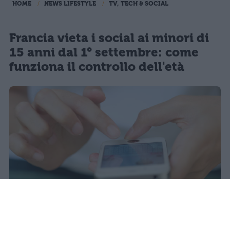
HOME
NEWS LIFESTYLE
TV, TECH & SOCIAL
Francia vieta i social ai minori di
15 anni dal 1° settembre: come
funziona il controllo dell'età
Redazione Studentville
Pubblicato il 29 lug 2026