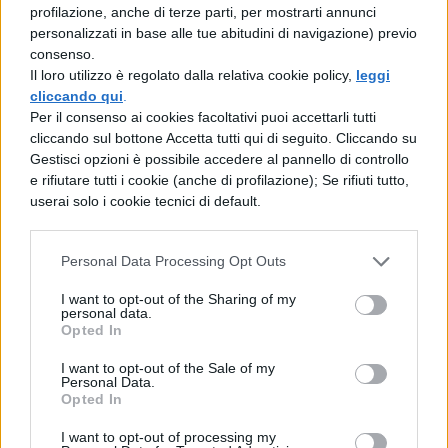
profilazione, anche di terze parti, per mostrarti annunci
50.000 euro
personalizzati in base alle tue abitudini di navigazione) previo
consenso.
Il loro utilizzo è regolato dalla relativa cookie policy,
leggi
La successiva
Circolare del Ministero
cliccando qui
.
dell’Istruzione R.G. U.0028118 del
Per il consenso ai cookies facoltativi puoi accettarli tutti
cliccando sul bottone Accetta tutti qui di seguito. Cliccando su
12.11.2021, punto 2.A
, dispone
Gestisci opzioni è possibile accedere al pannello di controllo
ulteriormente che ‘i candidati esterni
e rifiutare tutti i cookie (anche di profilazione); Se rifiuti tutto,
userai solo i cookie tecnici di default.
possono indicare nell’istanza di
partecipazione al massimo tre opzioni
Personal Data Processing Opt Outs
riferite alle istituzioni scolastiche presso le
I want to opt-out of the Sharing of my
quali chiedono di sostenere l’esame’,
personal data.
Opted In
aggiungendo di seguito che ‘tali opzioni
non solo vincolanti per gli Uffici scolastici
I want to opt-out of the Sale of my
Personal Data.
regionali, i quali verificano l’omogeneità
Opted In
della distribuzione territoriale, secondo
I want to opt-out of processing my