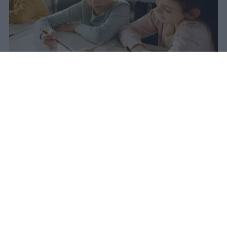
Nel 2025 l'Italia registra il minimo
storico di nascite dal dopoguerra:
355mila bambini, 50mila in meno
rispetto al 2020. Nel 2031 questo
calo avrà un impatto diretto sulle
classi della scuola primaria.
romolo
Pubblicato il 10 ago 2026