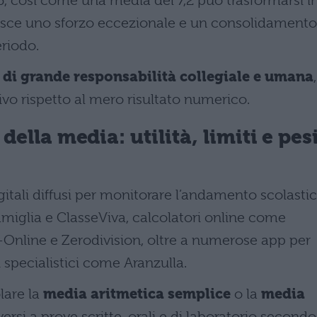
 così come una media del 7,2 può trasformarsi i
nosce uno sforzo eccezionale e un consolidamento
riodo.
 di grande responsabilità collegiale e umana
,
ivo rispetto al mero risultato numerico.
 della media: utilità, limiti e pes
gitali diffusi per monitorare l’andamento scolasti
amiglia e ClasseViva, calcolatori online come
Online e Zerodivision, oltre a numerose app per
specialistici come Aranzulla.
lare la
media aritmetica semplice
o la
media
ersi a prove scritte, orali e di laboratorio secondo