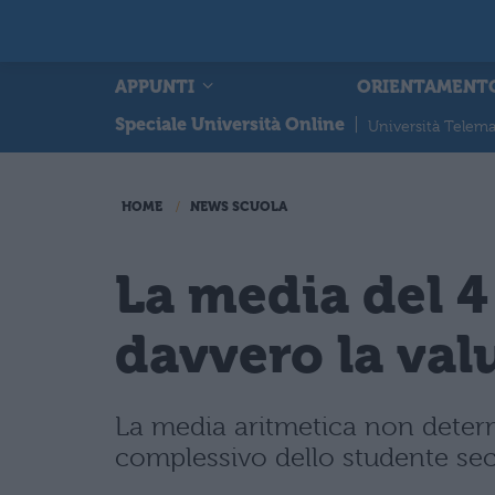
APPUNTI
ORIENTAMENT
Speciale Università Online
|
Università Telema
HOME
NEWS SCUOLA
La media del 4
davvero la val
La media aritmetica non determi
complessivo dello studente seco