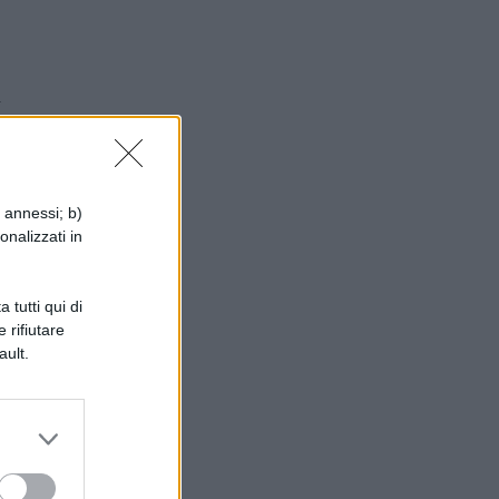
i
i annessi; b)
onalizzati in
n
 tutti qui di
 rifiutare
ault.