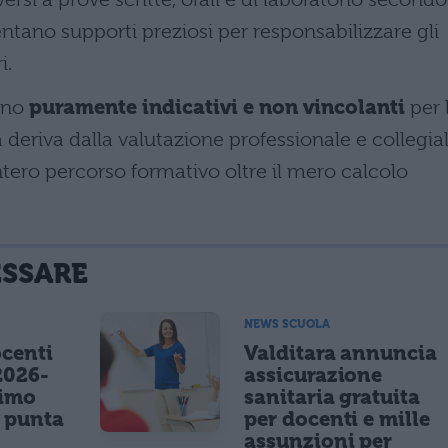
entano supporti preziosi per responsabilizzare gli
i.
tano
puramente indicativi e non vincolanti
per 
la deriva dalla valutazione professionale e collegia
ntero percorso formativo oltre il mero calcolo
ESSARE
NEWS SCUOLA
centi
Valditara annuncia
2026-
assicurazione
nimo
sanitaria gratuita
e punta
per docenti e mille
assunzioni per