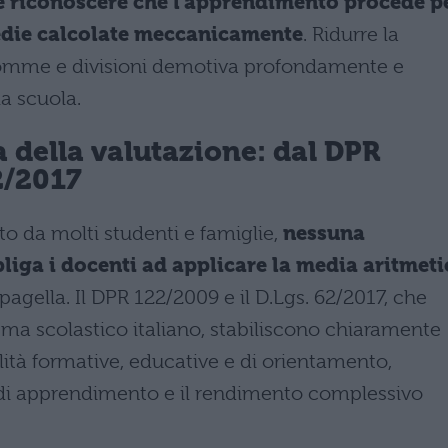
e riconoscere che l’apprendimento procede p
medie calcolate meccanicamente
. Ridurre la
somme e divisioni demotiva profondamente e
la scuola.
 della valutazione: dal DPR
2/2017
o da molti studenti e famiglie,
nessuna
liga i docenti ad applicare la media aritmeti
 pagella. Il DPR 122/2009 e il D.Lgs. 62/2017, che
ema scolastico italiano, stabiliscono chiaramente
ità formative, educative e di orientamento,
 di apprendimento e il rendimento complessivo