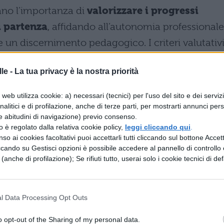
eano l’importanza di
valorizzare i progressi
di partenza
, affidando all’autonomia professionale
e un discernimento pedagogico. I criteri valutativ
dal Collegio dei Docenti e inseriti nel Piano
le -
La tua privacy è la nostra priorità
a (PTOF), ma non prevedono mai l’obbligo di
 per il loro numero.
web utilizza cookie: a) necessari (tecnici) per l'uso del sito e dei serviz
analitici e di profilazione, anche di terze parti, per mostrarti annunci pers
nte l’anno sul registro elettronico rappresentano
e abitudini di navigazione) previo consenso.
iche e
non costituiscono elementi vincolanti i
zzo è regolato dalla relativa cookie policy,
leggi cliccando qui
.
so ai cookies facoltativi puoi accettarli tutti cliccando sul bottone Accetta
 deve riflettere una valutazione globale della
ccando su Gestisci opzioni è possibile accedere al pannello di controllo e
e (anche di profilazione); Se rifiuti tutto, userai solo i cookie tecnici di def
anico di un calcolo automatico.
proposta di voto, discussione
zione
l Data Processing Opt Outs
o opt-out of the Sharing of my personal data.