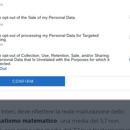
 in pagella culmina nello scrutinio finale, momen
In
esieduto dal Dirigente Scolastico o da un suo
o opt-out of the Sale of my Personal Data.
e gli esiti dell’anno. Ogni docente presenta una
In
 da un semplice calcolo aritmetico, ma da una
to opt-out of processing my Personal Data for Targeted
i fattori
: il livello di partenza dell’alunno, i
ing.
In
 partecipazione attiva in classe, l’assiduità nello
o opt-out of Collection, Use, Retention, Sale, and/or Sharing
odo di studio acquisito e l’andamento complessiv
ersonal Data that Is Unrelated with the Purposes for which it
lected.
Out
strumento di consultazione dello storico dei dati,
CONFIRM
iene esclusivamente ai professionisti della
 interi, deve riflettere la reale maturazione dello
matismo matematico
: una media del 5,7 non