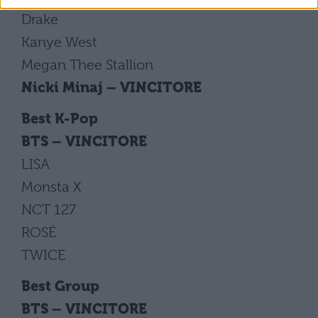
Drake
Kanye West
Megan Thee Stallion
Nicki Minaj – VINCITORE
Best K-Pop
BTS – VINCITORE
LISA
Monsta X
NCT 127
ROSÉ
TWICE
Best Group
BTS – VINCITORE