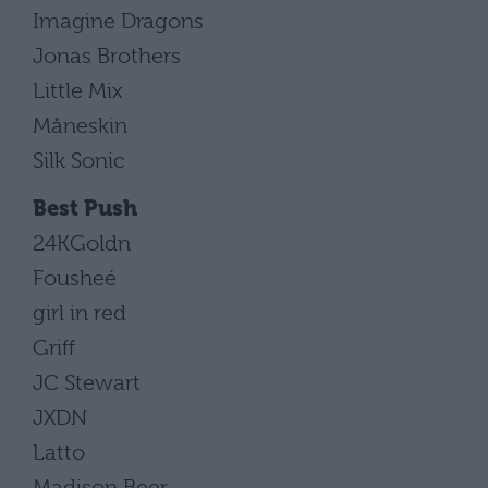
Imagine Dragons
Jonas Brothers
Little Mix
Måneskin
Silk Sonic
Best Push
24KGoldn
Fousheé
girl in red
Griff
JC Stewart
JXDN
Latto
Madison Beer