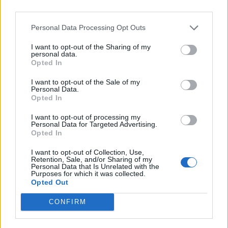
Machine Gun Kelly
Twenty One Pilots
Personal Data Processing Opt Outs
WILLOW
I want to opt-out of the Sharing of my
YUNGBLUD – VINCITORE
personal data.
Opted In
Best Latin
I want to opt-out of the Sale of my
Bad Bunny
Personal Data.
Opted In
J. Balvin
I want to opt-out of processing my
Maluma – VINCITORE
Personal Data for Targeted Advertising.
Opted In
Rauw Alejandro
I want to opt-out of Collection, Use,
Rosalía
Retention, Sale, and/or Sharing of my
Personal Data that Is Unrelated with the
ShakirA
Purposes for which it was collected.
Opted Out
Best Hip Hop
CONFIRM
Cardi B
DJ Khaled