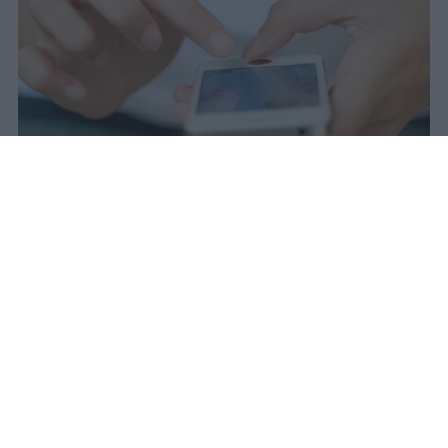
Il 21 luglio la Francia ha approvato
una legge che vieta ai minori di
quindici anni l'accesso ai social
network, in vigore dal 1° settembre.
Redazione Studentville
Pubblicato il 29 lug 2026
Il 21 luglio la Francia ha approvato una