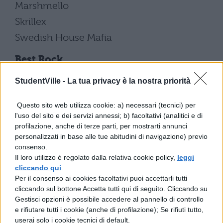
Marshmello
Skrillex
Swedish House Mafia
Best Rock
Coldplay
StudentVille -
La tua privacy è la nostra priorità
Foo Fighters
Questo sito web utilizza cookie: a) necessari (tecnici) per
Imagine Dragons
l'uso del sito e dei servizi annessi; b) facoltativi (analitici e di
Kings Of Leon
profilazione, anche di terze parti, per mostrarti annunci
personalizzati in base alle tue abitudini di navigazione) previo
Måneskin – VINCITORE
consenso.
The Killers
Il loro utilizzo è regolato dalla relativa cookie policy,
leggi
cliccando qui
.
Best Alternative
Per il consenso ai cookies facoltativi puoi accettarli tutti
cliccando sul bottone Accetta tutti qui di seguito. Cliccando su
Halsey
Gestisci opzioni è possibile accedere al pannello di controllo
Lorde
e rifiutare tutti i cookie (anche di profilazione); Se rifiuti tutto,
userai solo i cookie tecnici di default.