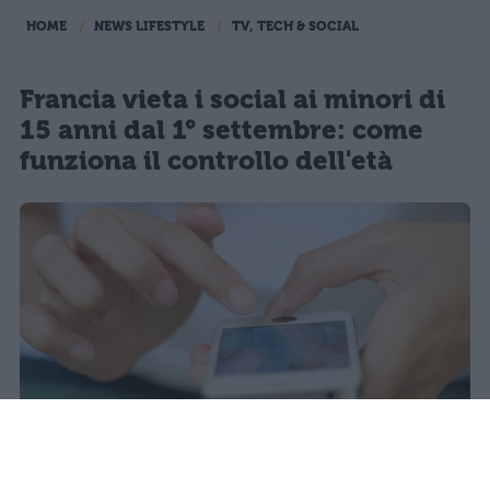
HOME
NEWS LIFESTYLE
TV, TECH & SOCIAL
Francia vieta i social ai minori di
15 anni dal 1° settembre: come
funziona il controllo dell'età
Redazione Studentville