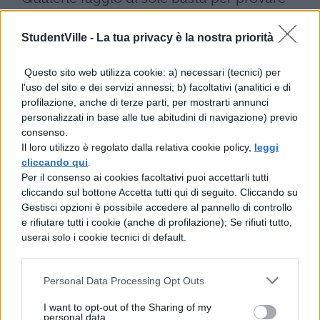
una passeggiata a cavallo oppure, per i più
StudentVille -
La tua privacy è la nostra priorità
spericolati, una discesa di rafting o
parapendio. Come dimenticare poi le
Questo sito web utilizza cookie: a) necessari (tecnici) per
manifestazioni popolari che animano
l'uso del sito e dei servizi annessi; b) facoltativi (analitici e di
profilazione, anche di terze parti, per mostrarti annunci
Pasqua e Pasquetta? Sono un’ottima
personalizzati in base alle tue abitudini di navigazione) previo
consenso.
occasione per i più golosi per provare
Il loro utilizzo è regolato dalla relativa cookie policy,
leggi
specialità insolite. Se, invece, puntate in
cliccando qui
.
Per il consenso ai cookies facoltativi puoi accettarli tutti
alto, alcune agenzie specializzate possono
cliccando sul bottone Accetta tutti qui di seguito. Cliccando su
organizzarvi una Pasquetta in mongolfiera!
Gestisci opzioni è possibile accedere al pannello di controllo
e rifiutare tutti i cookie (anche di profilazione); Se rifiuti tutto,
E se piove?
Il piano B più gettonato è
userai solo i cookie tecnici di default.
senz’altro trovare rifugio in mostre e musei.
La maggior parte dei musei statali infatti
Personal Data Processing Opt Outs
resta aperta a Pasquetta. Ed
I want to opt-out of the Sharing of my
personal data.