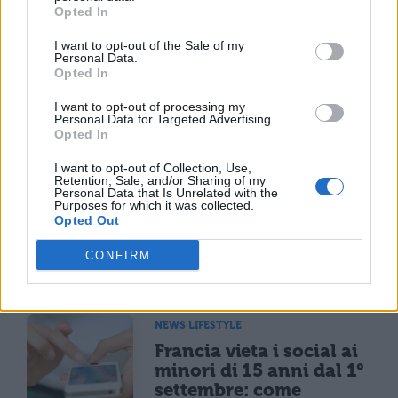
eccezionalmente alcune gallerie sono
Opted In
aperte anche a Pasqua, quest’anno tocca
I want to opt-out of the Sale of my
Personal Data.
agli Uffizi di Firenze. Se invece vuoi sentirti
Opted In
quasi “all’aperto” puoi scegliere di visitare le
I want to opt-out of processing my
terme: una Pasquetta rigenerante e… a
Personal Data for Targeted Advertising.
Opted In
prova di pioggia!
I want to opt-out of Collection, Use,
Retention, Sale, and/or Sharing of my
Personal Data that Is Unrelated with the
Purposes for which it was collected.
Opted Out
CONFIRM
TI POTREBBE INTERESSARE
NEWS LIFESTYLE
Francia vieta i social ai
minori di 15 anni dal 1°
settembre: come