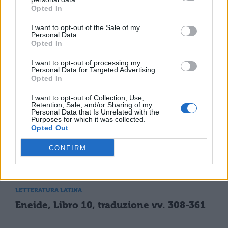
Opted In
I want to opt-out of the Sale of my
LETTERATURA LATINA
Personal Data.
Eneide, Libro 10, traduzione vv. 146-214
Opted In
I want to opt-out of processing my
Personal Data for Targeted Advertising.
Opted In
LETTERATURA LATINA
Eneide, Libro 10, traduzione vv. 215-259
I want to opt-out of Collection, Use,
Retention, Sale, and/or Sharing of my
Personal Data that Is Unrelated with the
Purposes for which it was collected.
Opted Out
LETTERATURA LATINA
CONFIRM
Eneide, Libro 10, traduzione vv. 260-307
LETTERATURA LATINA
Eneide, Libro 10, traduzione vv. 308-361