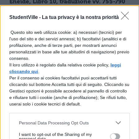
Eneide, Libro 10, traduzione vv. 755-790
StudentVille -
La tua privacy è la nostra priorità
LETTERATURA LATINA
Questo sito web utilizza cookie: a) necessari (tecnici) per
Eneide, Libro 10, traduzione vv. 791-832
l'uso del sito e dei servizi annessi; b) facoltativi (analitici e di
profilazione, anche di terze parti, per mostrarti annunci
personalizzati in base alle tue abitudini di navigazione) previo
consenso.
LETTERATURA LATINA
Il loro utilizzo è regolato dalla relativa cookie policy,
leggi
Eneide, Libro 10, traduzione vv. 833-908
cliccando qui
.
Per il consenso ai cookies facoltativi puoi accettarli tutti
cliccando sul bottone Accetta tutti qui di seguito. Cliccando su
Gestisci opzioni è possibile accedere al pannello di controllo
LETTERATURA LATINA
e rifiutare tutti i cookie (anche di profilazione); Se rifiuti tutto,
Eneide, Libro 10, traduzione vv. 1-117
userai solo i cookie tecnici di default.
Personal Data Processing Opt Outs
LETTERATURA LATINA
Eneide, Libro 10, traduzione vv. 118-145
I want to opt-out of the Sharing of my
personal data.